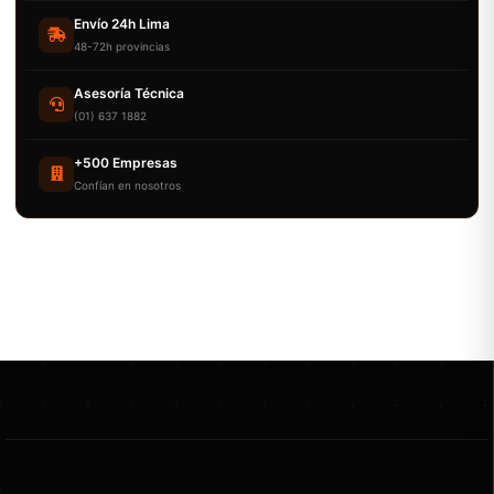
Envío 24h Lima
48-72h provincias
Asesoría Técnica
(01) 637 1882
+500 Empresas
Confían en nosotros