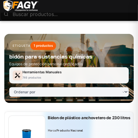
1 productos
ETIQUETA
bidón para sustancias químicas
Equipos de protección personal certificados
Herramientas Manuales
746 productos
Bidon de plástico anchovetero de 230 litros
Marca:
Producto Nacional