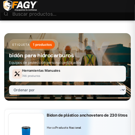
1 productos
ETIQUETA
bidón para hidrocarburos
Equipos de protección personal certificados
Herramientas Manuales
746 productos
Bidon de plástico anchovetero de 230 litros
Marca:
Producto Nacional