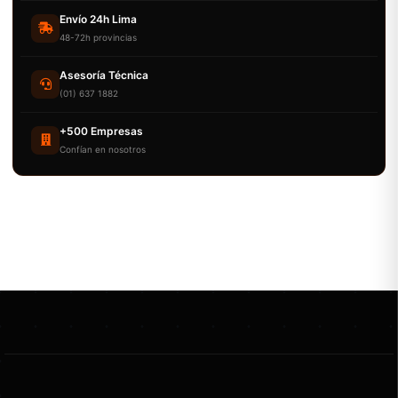
Envío 24h Lima
48-72h provincias
Asesoría Técnica
(01) 637 1882
+500 Empresas
Confían en nosotros