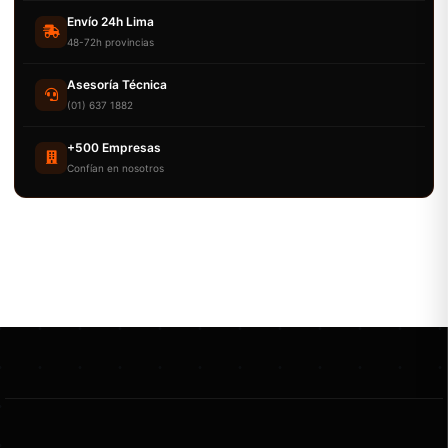
Envío 24h Lima
48-72h provincias
Asesoría Técnica
(01) 637 1882
+500 Empresas
Confían en nosotros