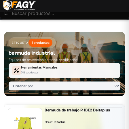
1 productos
ETIQUETA
bermuda industrial
Equipos de protección personal certificados
Herramientas Manuales
746 productos
Bermuda de trabajo PHBE2 Deltaplus
Marca:
Deltaplus