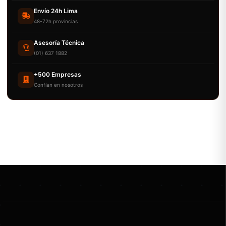
Envío 24h Lima
48-72h provincias
Asesoría Técnica
(01) 637 1882
+500 Empresas
Confían en nosotros