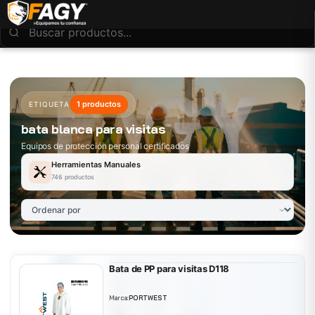
1 productos
ETIQUETA
bata blanca para visitas
Equipos de protección personal certificados
Herramientas Manuales
746 productos
Bata de PP para visitas D118
Marca:
PORTWEST