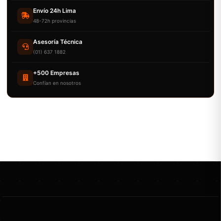
Envío 24h Lima
48-72h provincias
Asesoría Técnica
(01) 637 1882
+500 Empresas
Confían en nosotros