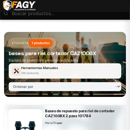
1 productos
ETIQUETA
bases para riel cortador CAZ100BX
Equipos de protección personal certificados
Herramientas Manuales
746 productos
Bases de repuesto para riel de cortador
CAZ100BX 2 pzas 101784
Marca:
Truper