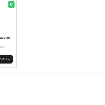
tadores
ntes,
Cotizar