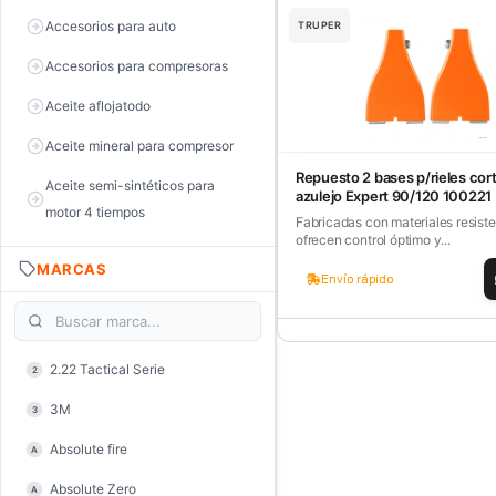
Accesorios para auto
TRUPER
Accesorios para compresoras
Aceite aflojatodo
Aceite mineral para compresor
Repuesto 2 bases p/rieles cor
Aceite semi-sintéticos para
azulejo Expert 90/120 100221
motor 4 tiempos
Fabricadas con materiales resiste
ofrecen control óptimo y...
Aceite sintéticos para motor 2
MARCAS
tiempos
Envío rápido
Aceite, grasa y lubricantes
Aceiteras
2.22 Tactical Serie
2
Alambre de púas
3M
3
Alicate de corte diagonal
Absolute fire
A
Alicate de corte para electrónica
Absolute Zero
A