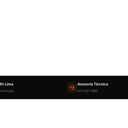
4h Lima
Asesoría Técnica
rovincias
(01) 637 1882