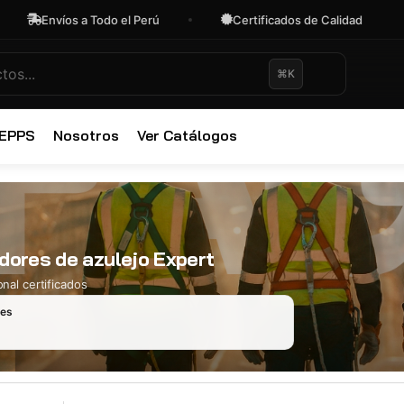
Envíos a Todo el Perú
Certificados de Calidad
⌘K
✕
 EPPS
Nosotros
Ver Catálogos
dores de azulejo Expert
nal certificados
les
Ropa Industr
723 productos