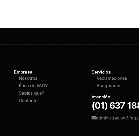
Empresa
Servicios
Nosotros
Reclamaciones
Ética de FAGY
Asegurados
Sabías que?
Atención
Contacto
(01) 637 1
administracion@fag