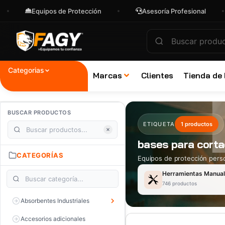
Equipos de Protección
Asesoría Profesional
Categorias
Marcas
Clientes
Tienda de
BUSCAR PRODUCTOS
ETIQUETA
1 productos
bases para corta
CATEGORÍAS
Equipos de protección perso
Herramientas Manua
746 productos
Absorbentes Industriales
Accesorios adicionales