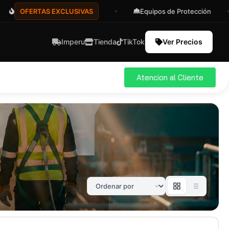
OFERTAS EXCLUSIVAS
Equipos de Protección
Imperu
Tienda
TikTok
Ver Precios
Atencion al Cliente
ial
Pro
583