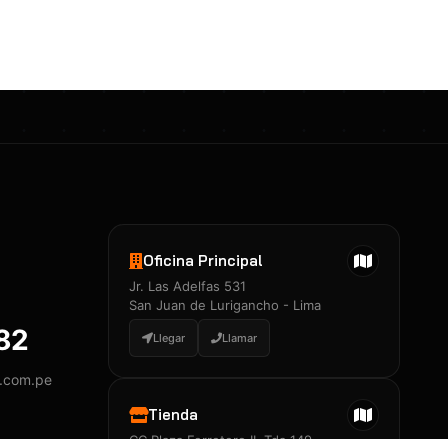
Certificados 3M
Constancia de Entrenamiento
José A. Neciosup Velásquez
R251397 · Certificado de Inspector
PDF
Junior Neciosup Quesnay
Oficina Principal
R251398 · Certificado de Inspector
Jr. Las Adelfas 531
PDF
San Juan de Lurigancho - Lima
882
Llegar
Llamar
y.com.pe
Certificados
▲
Tienda
CC Plaza Ferretero II, Tda 149