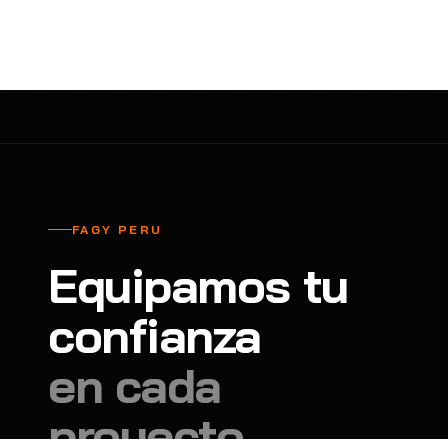
cavadores y azadón
BULLARD
B
Aspiradora
Cantol
C
Aspiradora para auto
Carbyne
C
Atornillador de Drywall
Cascos Tridente
C
Atornillador de Impacto
Cat
C
Azadón
CEG
C
FAGY PERU
Badilejos
Chance
C
Equipamos tu
Balanza digital colgante
Clute
C
Balanza digital de bolsillo
confianza
CMS RESCUE
C
Balanza digital para cocina
Confección Nacional
C
en cada
Balanza digital para maleta
Contec
C
proyecto.
Balanza mecánica para cocina
Coverguard
C