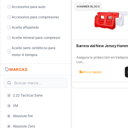
Accesorios para auto
HAMMER BLOCS
Accesorios para compresoras
Aceite aflojatodo
Aceite mineral para compresor
Barrera vial New Jersey Ham
Aceite semi-sintéticos para
motor 4 tiempos
Asegura la protección en trabajos
con...
Aceite sintéticos para motor 2
MARCAS
tiempos
Envío rápido
Aceite, grasa y lubricantes
Aceiteras
2.22 Tactical Serie
2
Alambre de púas
3M
3
Alicate de corte diagonal
Absolute fire
A
Alicate de corte para electrónica
Absolute Zero
A