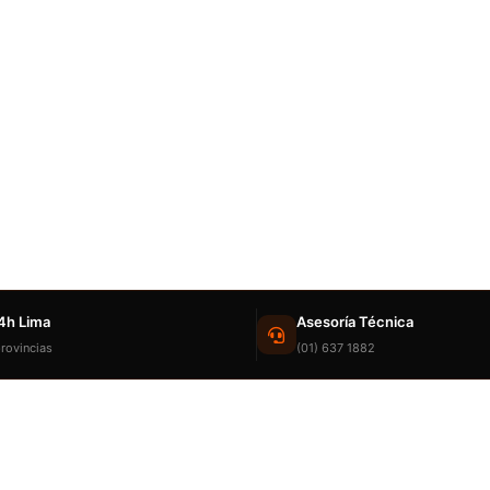
4h Lima
Asesoría Técnica
rovincias
(01) 637 1882