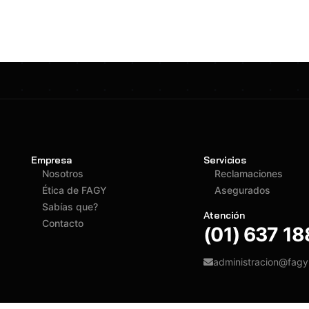
Empresa
Servicios
Nosotros
Reclamaciones
Ética de FAGY
Asegurados
Sabías que?
Atención
Contacto
(01) 637 1
administracion@fag