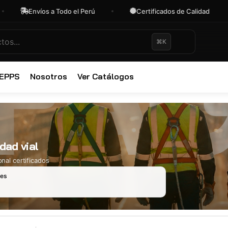
Envíos a Todo el Perú
Certificados de Calidad
⌘K
✕
 EPPS
Nosotros
Ver Catálogos
dad vial
nal certificados
les
Ropa Industr
723 productos