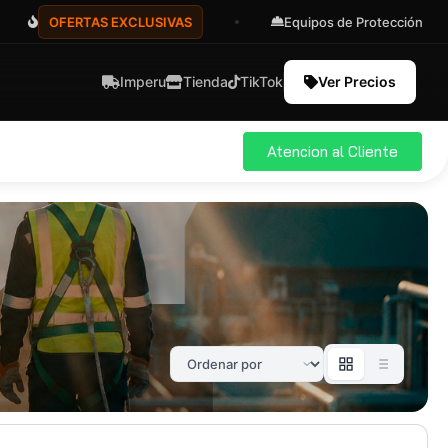
OFERTAS EXCLUSIVAS
Equipos de Protección
Imperu
Tienda
TikTok
Ver Precios
Atencion al Cliente
ial
Pro
583