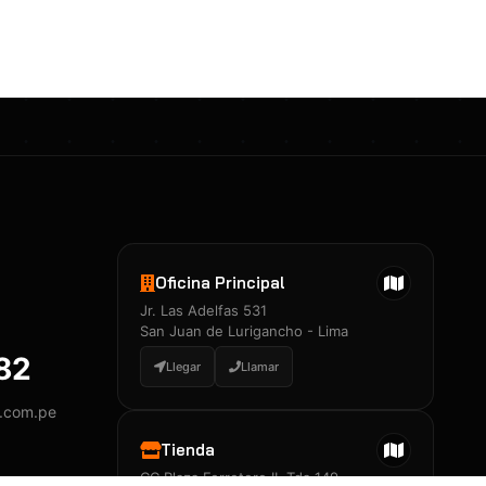
Certificados 3M
Constancia de Entrenamiento
José A. Neciosup Velásquez
R251397 · Certificado de Inspector
PDF
Junior Neciosup Quesnay
Oficina Principal
R251398 · Certificado de Inspector
Jr. Las Adelfas 531
PDF
San Juan de Lurigancho - Lima
882
Llegar
Llamar
y.com.pe
Certificados
▲
Tienda
CC Plaza Ferretero II, Tda 149