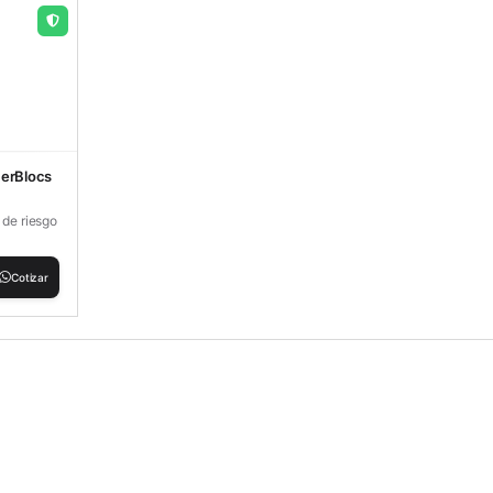
merBlocs
 de riesgo
Cotizar