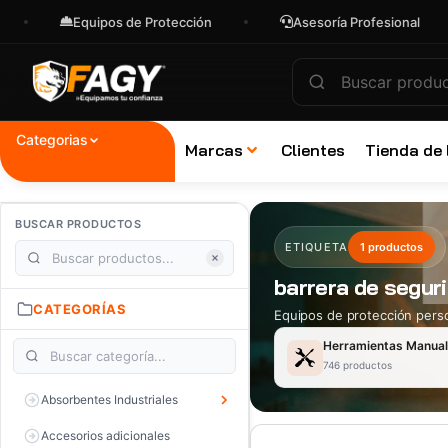
Equipos de Protección
Asesoría Profesional
Categorias
Marcas
Clientes
Tienda de
BUSCAR PRODUCTOS
ETIQUETA
1 productos
barrera de seguri
CATEGORÍAS
Equipos de protección perso
Herramientas Manua
746 productos
Absorbentes Industriales
Accesorios adicionales