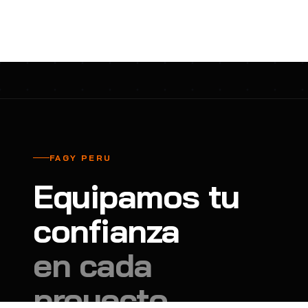
cavadores y azadón
BULLARD
B
Aspiradora
Cantol
C
Aspiradora para auto
Carbyne
C
Atornillador de Drywall
Cascos Tridente
C
Atornillador de Impacto
Cat
C
Azadón
CEG
C
FAGY PERU
Badilejos
Chance
C
Equipamos tu
Balanza digital colgante
Clute
C
Balanza digital de bolsillo
confianza
CMS RESCUE
C
Balanza digital para cocina
Confección Nacional
C
en cada
Balanza digital para maleta
Contec
C
proyecto.
Balanza mecánica para cocina
Coverguard
C