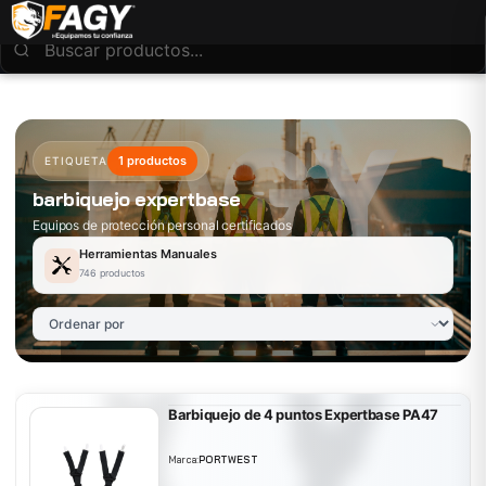
1 productos
ETIQUETA
barbiquejo expertbase
Equipos de protección personal certificados
Herramientas Manuales
746 productos
Barbiquejo de 4 puntos Expertbase PA47
Marca:
PORTWEST