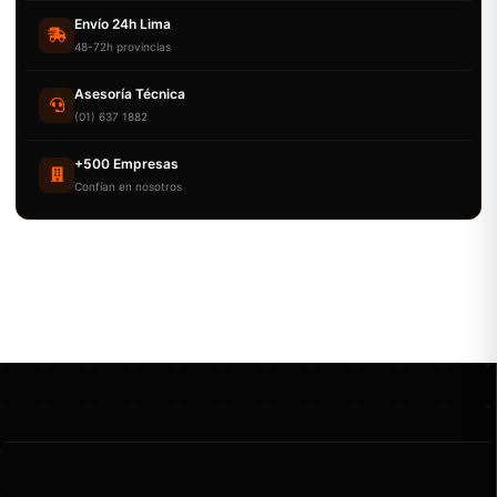
Envío 24h Lima
48-72h provincias
Asesoría Técnica
(01) 637 1882
+500 Empresas
Confían en nosotros