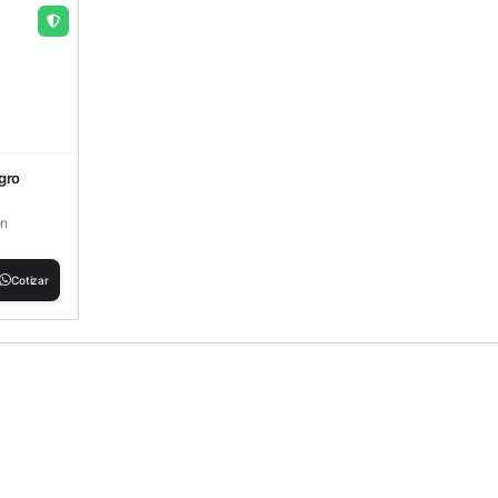
gro
en
Cotizar