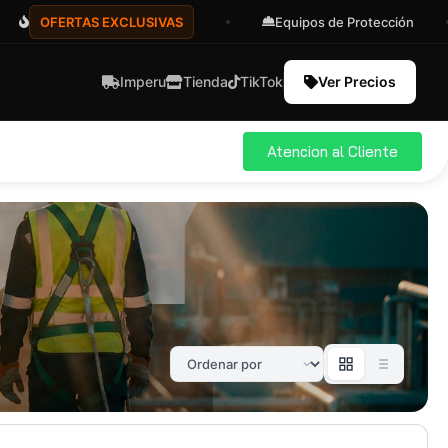
OFERTAS EXCLUSIVAS
Equipos de Protección
Imperu
Tienda
TikTok
Ver Precios
Atencion al Cliente
ial
Pro
583