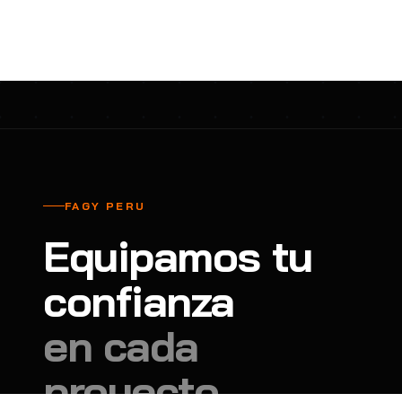
cavadores y azadón
BULLARD
B
Aspiradora
Cantol
C
Aspiradora para auto
Carbyne
C
Atornillador de Drywall
Cascos Tridente
C
Atornillador de Impacto
Cat
C
Azadón
CEG
C
FAGY PERU
Badilejos
Chance
C
Equipamos tu
Balanza digital colgante
Clute
C
Balanza digital de bolsillo
confianza
CMS RESCUE
C
Balanza digital para cocina
Confección Nacional
C
en cada
Balanza digital para maleta
Contec
C
proyecto.
Balanza mecánica para cocina
Coverguard
C