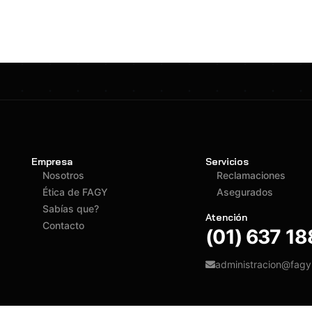
Empresa
Servicios
Nosotros
Reclamaciones
Ética de FAGY
Asegurados
Sabías que?
Atención
Contacto
(01) 637 1
administracion@fag