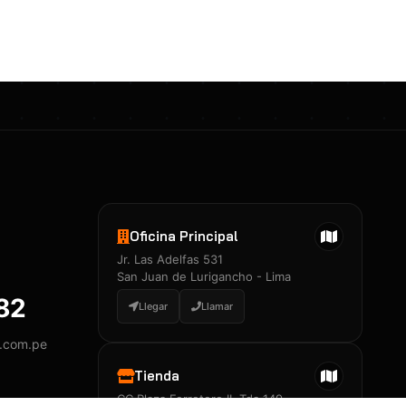
Certificados 3M
Constancia de Entrenamiento
José A. Neciosup Velásquez
R251397 · Certificado de Inspector
PDF
Junior Neciosup Quesnay
Oficina Principal
R251398 · Certificado de Inspector
Jr. Las Adelfas 531
PDF
San Juan de Lurigancho - Lima
882
Llegar
Llamar
y.com.pe
Certificados
▲
Tienda
CC Plaza Ferretero II, Tda 149