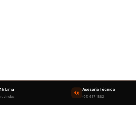
4h Lima
Asesoría Técnica
rovincias
(01) 637 1882