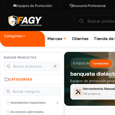
Equipos de Protección
Asesoría Profesional
Categorias
Marcas
Clientes
Tienda de
BUSCAR PRODUCTOS
ETIQUETA
1 productos
banqueta dieléct
CATEGORÍAS
Equipos de protección perso
Herramientas Manua
746 productos
Absorbentes Industriales
Accesorios adicionales