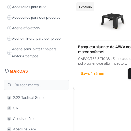
Accesorios para auto
SOFAMEL
Accesorios para compresoras
Aceite aflojatodo
Aceite mineral para compresor
Banqueta aislante de 45KV ne
Aceite semi-sintéticos para
marca sofamel
motor 4 tiempos
CARACTERISTICAS : Fabricado 
polipropileno de alto impacto....
Aceite sintéticos para motor 2
MARCAS
tiempos
Envío rápido
Aceite, grasa y lubricantes
Aceiteras
2.22 Tactical Serie
2
Alambre de púas
3M
3
Alicate de corte diagonal
Absolute fire
A
Alicate de corte para electrónica
Absolute Zero
A