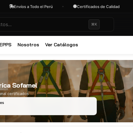
Envíos a Todo el Perú
Certificados de Calidad
⌘K
✕
 EPPS
Nosotros
Ver Catálogos
rica Sofamel
nal certificados
les
Ropa Industr
723 productos