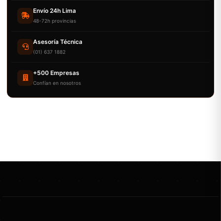
Envío 24h Lima
48-72h provincias
Asesoría Técnica
(01) 637 1882
+500 Empresas
Confían en nosotros