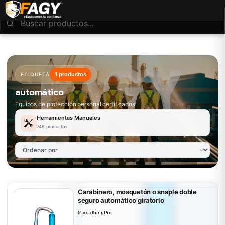
1 productos
ETIQUETA
automático
Equipos de protección personal certificados
Herramientas Manuales
746 productos
Carabinero, mosquetón o snaple doble
seguro automático giratorio
Marca:
KosyPro