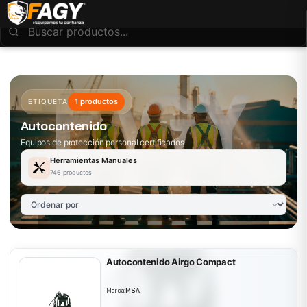
1 productos
ETIQUETA
Autocontenido
Equipos de protección personal certificados
Herramientas Manuales
746 productos
Autocontenido Airgo Compact
Marca:
MSA