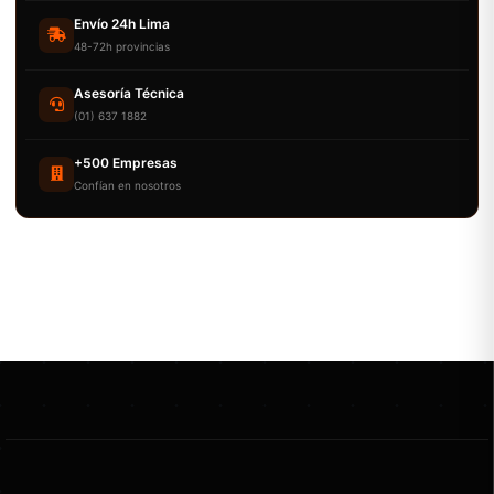
Envío 24h Lima
48-72h provincias
Asesoría Técnica
(01) 637 1882
+500 Empresas
Confían en nosotros