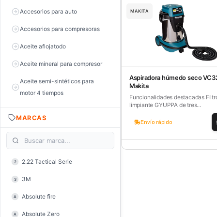
Accesorios para auto
MAKITA
Accesorios para compresoras
Aceite aflojatodo
Aceite mineral para compresor
Aspiradora húmedo seco VC3
Aceite semi-sintéticos para
Makita
motor 4 tiempos
Funcionalidades destacadas Filtr
limpiante GYUPPA de tres...
Aceite sintéticos para motor 2
MARCAS
tiempos
Envío rápido
Aceite, grasa y lubricantes
Aceiteras
2.22 Tactical Serie
2
Alambre de púas
3M
3
Alicate de corte diagonal
Absolute fire
A
Alicate de corte para electrónica
Absolute Zero
A