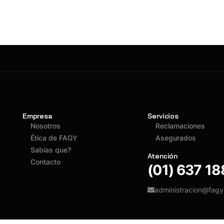
Empresa
Servicios
Nosotros
Reclamaciones
Ética de FAGY
Asegurados
Sabías que?
Atención
Contacto
(01) 637 1
administracion@fag