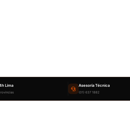
4h Lima
Asesoría Técnica
rovincias
(01) 637 1882