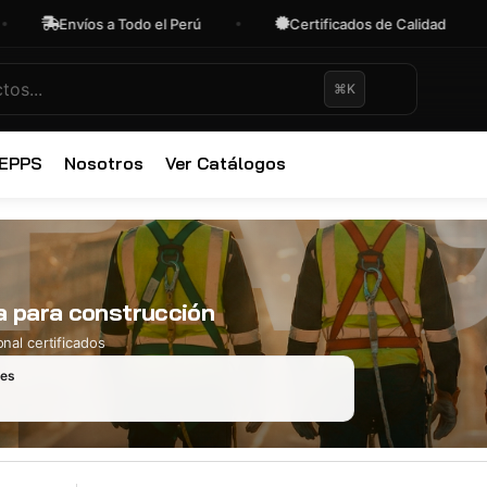
Envíos a Todo el Perú
Certificados de Calidad
⌘K
✕
 EPPS
Nosotros
Ver Catálogos
a para construcción
nal certificados
les
Ropa Industr
723 productos