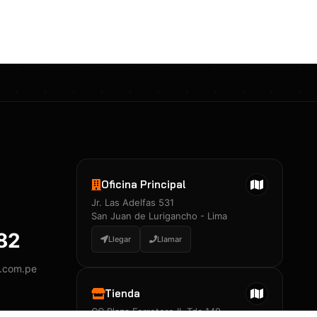
Certificados 3M
Constancia de Entrenamiento
José A. Neciosup Velásquez
R251397 · Certificado de Inspector
PDF
Junior Neciosup Quesnay
Oficina Principal
R251398 · Certificado de Inspector
Jr. Las Adelfas 531
PDF
San Juan de Lurigancho - Lima
882
Llegar
Llamar
y.com.pe
Certificados
▲
Tienda
CC Plaza Ferretero II, Tda 149