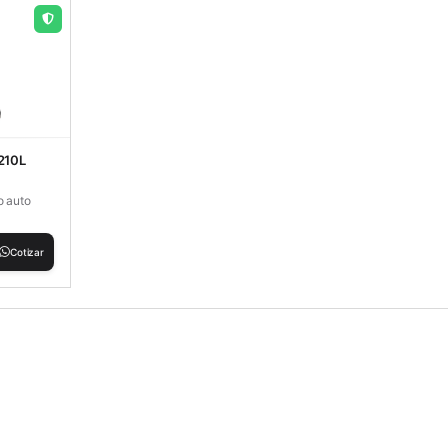
210L
o auto
Cotizar