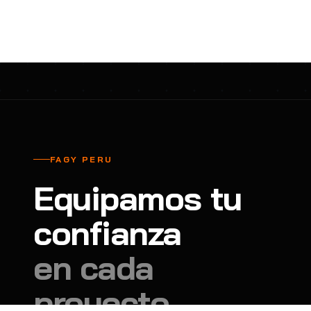
cavadores y azadón
BULLARD
B
Aspiradora
Cantol
C
Aspiradora para auto
Carbyne
C
Atornillador de Drywall
Cascos Tridente
C
Atornillador de Impacto
Cat
C
Azadón
CEG
C
FAGY PERU
Badilejos
Chance
C
Equipamos tu
Balanza digital colgante
Clute
C
Balanza digital de bolsillo
confianza
CMS RESCUE
C
Balanza digital para cocina
Confección Nacional
C
en cada
Balanza digital para maleta
Contec
C
proyecto.
Balanza mecánica para cocina
Coverguard
C