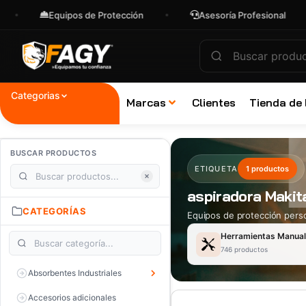
Equipos de Protección
Asesoría Profesional
Categorias
Marcas
Clientes
Tienda de
BUSCAR PRODUCTOS
ETIQUETA
1 productos
aspiradora Makit
CATEGORÍAS
Equipos de protección perso
Herramientas Manua
746 productos
Absorbentes Industriales
Accesorios adicionales