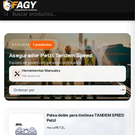
1 productos
ETIQUETA
Asegurador Petzl Tandem Speed
Equipos de protección personal certificados
Herramientas Manuales
746 productos
Polea doble para tirolinas TANDEM SPEED
Petzl
Marca:
PETZL