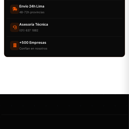
Envío 24h Lima
48-72h provincias
Asesoría Técnica
(01) 637 1882
+500 Empresas
Confían en nosotros