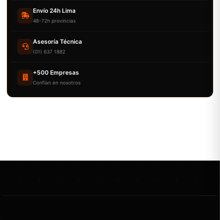
Envío 24h Lima
48-72h provincias
Asesoría Técnica
(01) 637 1882
+500 Empresas
Confían en nosotros