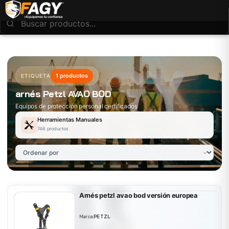
1 productos
ETIQUETA
arnés Petzl AVAO BOD
Equipos de protección personal certificados
Herramientas Manuales
746 productos
Arnés petzl avao bod versión europea
Marca:
PETZL