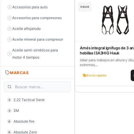
Accesorios para auto
HAUK
Accesorios para compresoras
Aceite aflojatodo
Aceite mineral para compresor
Arnés integral ignifugo de 3 ani
Aceite semi-sintéticos para
hebillas I3A3HIG Hauk
motor 4 tiempos
Ideal para trabajos en altura y si
extremas,...
Aceite sintéticos para motor 2
MARCAS
tiempos
Envío rápido
Aceite, grasa y lubricantes
Aceiteras
2.22 Tactical Serie
2
Alambre de púas
3M
3
Alicate de corte diagonal
Absolute fire
A
Alicate de corte para electrónica
Absolute Zero
A