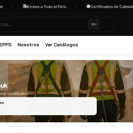
Envíos a Todo el Perú
Certificados de Calidad
⌘K
✕
 EPPS
Nosotros
Ver Catálogos
auk
nal certificados
les
Ropa Industr
723 productos