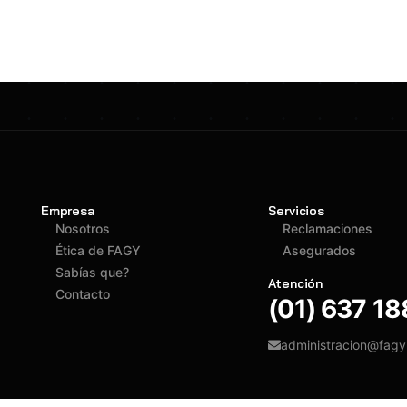
Empresa
Servicios
Nosotros
Reclamaciones
Ética de FAGY
Asegurados
Sabías que?
Atención
Contacto
(01) 637 1
administracion@fag