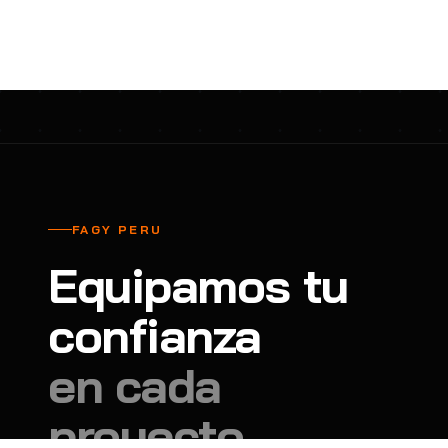
cavadores y azadón
BULLARD
B
Aspiradora
Cantol
C
Aspiradora para auto
Carbyne
C
Atornillador de Drywall
Cascos Tridente
C
Atornillador de Impacto
Cat
C
Azadón
CEG
C
FAGY PERU
Badilejos
Chance
C
Equipamos tu
Balanza digital colgante
Clute
C
Balanza digital de bolsillo
confianza
CMS RESCUE
C
Balanza digital para cocina
Confección Nacional
C
en cada
Balanza digital para maleta
Contec
C
proyecto.
Balanza mecánica para cocina
Coverguard
C