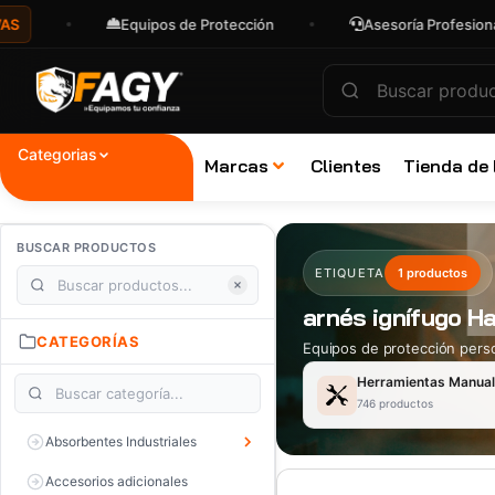
Equipos de Protección
Asesoría Profesional
Categorias
Marcas
Clientes
Tienda de
BUSCAR PRODUCTOS
ETIQUETA
1 productos
arnés ignífugo H
CATEGORÍAS
Equipos de protección perso
Herramientas Manua
746 productos
Absorbentes Industriales
Accesorios adicionales