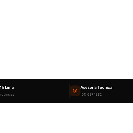
4h Lima
Asesoría Técnica
rovincias
(01) 637 1882