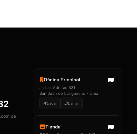
Certificados 3M
Constancia de Entrenamiento
José A. Neciosup Velásquez
R251397 · Certificado de Inspector
PDF
Junior Neciosup Quesnay
Oficina Principal
R251398 · Certificado de Inspector
Jr. Las Adelfas 531
PDF
San Juan de Lurigancho - Lima
882
Llegar
Llamar
y.com.pe
Certificados
▲
Tienda
CC Plaza Ferretero II, Tda 149