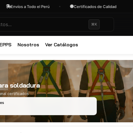
Envíos a Todo el Perú
Certificados de Calidad
O
⌘K
✕
 EPPS
Nosotros
Ver Catálogos
ara soldadura
nal certificados
les
Ropa Industr
723 productos