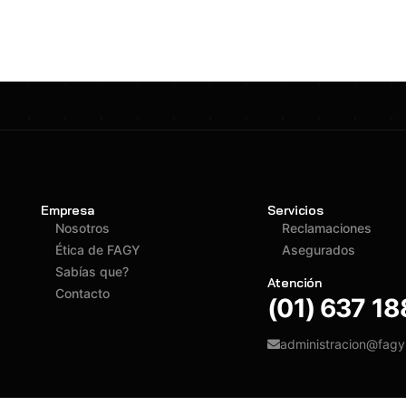
Empresa
Servicios
Nosotros
Reclamaciones
Ética de FAGY
Asegurados
Sabías que?
Atención
Contacto
(01) 637 1
administracion@fag