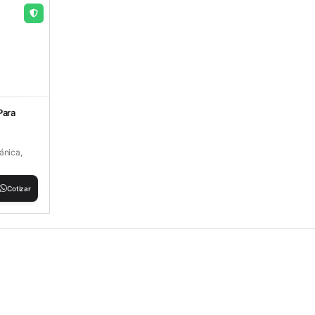
Para
ánica,
Cotizar