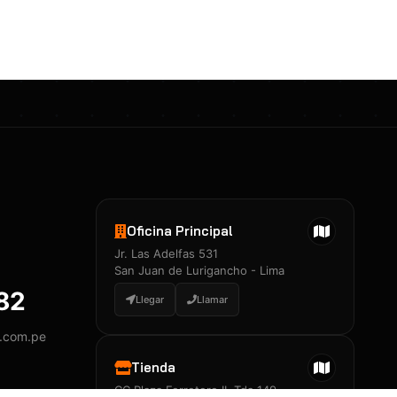
Certificados 3M
Constancia de Entrenamiento
José A. Neciosup Velásquez
R251397 · Certificado de Inspector
PDF
Junior Neciosup Quesnay
Oficina Principal
R251398 · Certificado de Inspector
Jr. Las Adelfas 531
PDF
San Juan de Lurigancho - Lima
882
Llegar
Llamar
y.com.pe
Certificados
▲
Tienda
CC Plaza Ferretero II, Tda 149