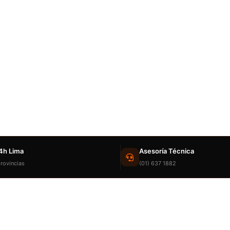
4h Lima
Asesoría Técnica
rovincias
(01) 637 1882