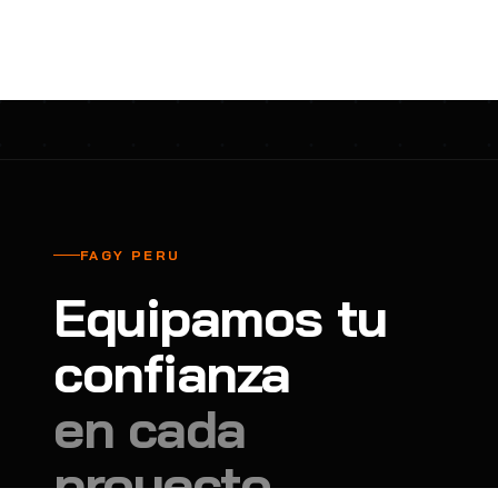
cavadores y azadón
BULLARD
B
Aspiradora
Cantol
C
Aspiradora para auto
Carbyne
C
Atornillador de Drywall
Cascos Tridente
C
Atornillador de Impacto
Cat
C
Azadón
CEG
C
FAGY PERU
Badilejos
Chance
C
Equipamos tu
Balanza digital colgante
Clute
C
Balanza digital de bolsillo
confianza
CMS RESCUE
C
Balanza digital para cocina
Confección Nacional
C
en cada
Balanza digital para maleta
Contec
C
proyecto.
Balanza mecánica para cocina
Coverguard
C