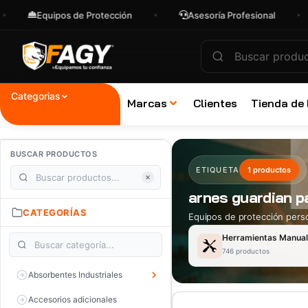
Equipos de Protección
Asesoría Profesional
Categorias
Marcas
Clientes
Tienda de
BUSCAR PRODUCTOS
ETIQUETA
1 productos
arnes guardian p
CATEGORÍAS
Equipos de protección perso
Herramientas Manua
746 productos
Absorbentes Industriales
Accesorios adicionales