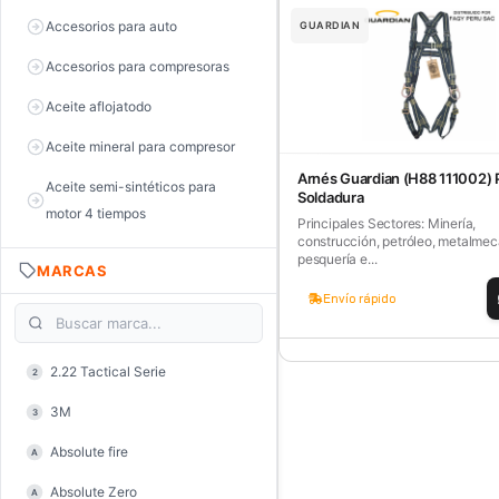
Accesorios para auto
GUARDIAN
Accesorios para compresoras
Aceite aflojatodo
Aceite mineral para compresor
Arnés Guardian (H88 111002) 
Aceite semi-sintéticos para
Soldadura
motor 4 tiempos
Principales Sectores: Minería,
construcción, petróleo, metalmec
Aceite sintéticos para motor 2
pesquería e...
MARCAS
tiempos
Envío rápido
Aceite, grasa y lubricantes
Aceiteras
2.22 Tactical Serie
2
Alambre de púas
3M
3
Alicate de corte diagonal
Absolute fire
A
Alicate de corte para electrónica
Absolute Zero
A