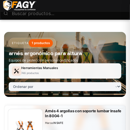
1 productos
ETIQUETA
arnés ergonómico para altura
Equipos de protección personal certificados
Herramientas Manuales
746 productos
Arnés 4 argollas con soporte lumbar Insafe
In 8004-1
Marca:
INSAFE