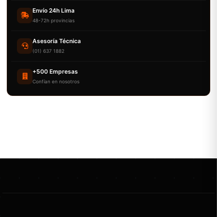
Envío 24h Lima
48-72h provincias
Asesoría Técnica
(01) 637 1882
+500 Empresas
Confían en nosotros