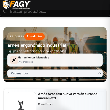
1 productos
ETIQUETA
arnés ergonómico industrial
Equipos de protección personal certificados
Herramientas Manuales
746 productos
Arnés Avao fast nueva versión europea
marca Petzl
Marca:
PETZL