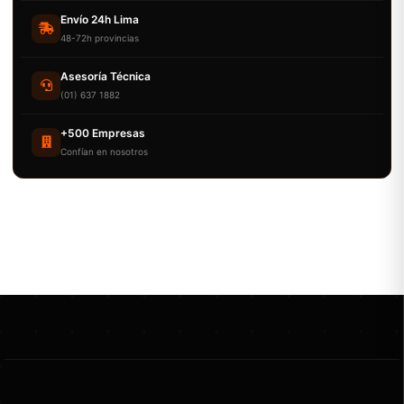
Envío 24h Lima
48-72h provincias
Asesoría Técnica
(01) 637 1882
+500 Empresas
Confían en nosotros