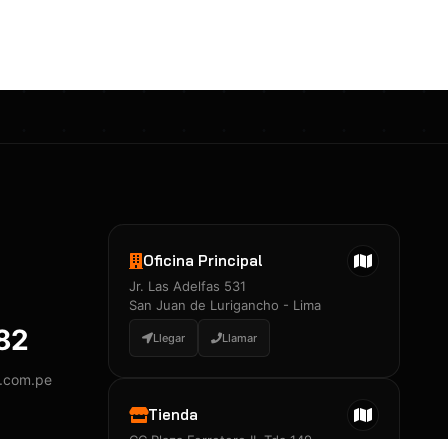
Certificados 3M
Constancia de Entrenamiento
José A. Neciosup Velásquez
R251397 · Certificado de Inspector
PDF
Junior Neciosup Quesnay
Oficina Principal
R251398 · Certificado de Inspector
Jr. Las Adelfas 531
PDF
San Juan de Lurigancho - Lima
882
Llegar
Llamar
y.com.pe
Certificados
▲
Tienda
CC Plaza Ferretero II, Tda 149