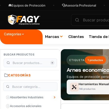
Equipos de Protección
Asesoría Profesional
E
Categorias
Marcas
Clientes
Tienda de
BUSCAR PRODUCTOS
ETIQUETA
1 productos
Arnes economic
CATEGORÍAS
Equipos de protección perso
Herramientas Manua
746 productos
Absorbentes Industriales
Accesorios adicionales