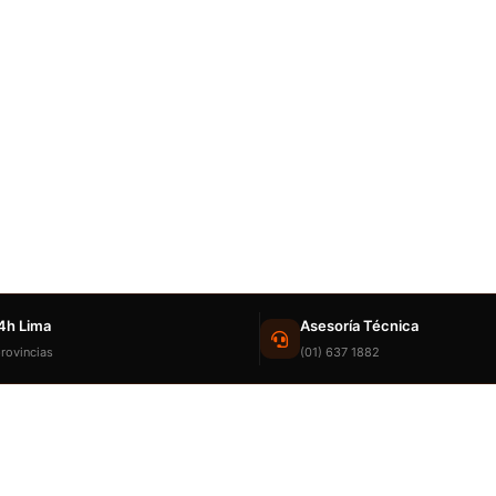
4h Lima
Asesoría Técnica
rovincias
(01) 637 1882