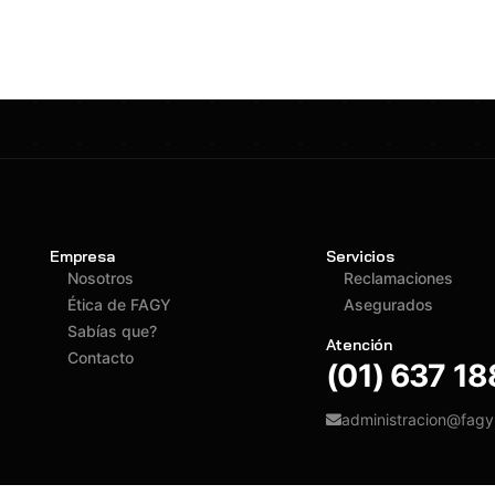
Empresa
Servicios
Nosotros
Reclamaciones
Ética de FAGY
Asegurados
Sabías que?
Atención
Contacto
(01) 637 1
administracion@fag