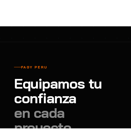
cavadores y azadón
BULLARD
B
Aspiradora
Cantol
C
Aspiradora para auto
Carbyne
C
Atornillador de Drywall
Cascos Tridente
C
Atornillador de Impacto
Cat
C
Azadón
CEG
C
FAGY PERU
Badilejos
Chance
C
Equipamos tu
Balanza digital colgante
Clute
C
Balanza digital de bolsillo
confianza
CMS RESCUE
C
Balanza digital para cocina
Confección Nacional
C
en cada
Balanza digital para maleta
Contec
C
proyecto.
Balanza mecánica para cocina
Coverguard
C