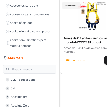
Accesorios para auto
SIKURNOST
Accesorios para compresoras
Aceite aflojatodo
Aceite mineral para compresor
Arnés de 03 anillas cuerpo co
Aceite semi-sintéticos para
modelo ht73312 Sikurnost
motor 4 tiempos
Arnés de 3 anillos de cuerpo com
cuenta...
Aceite sintéticos para motor 2
MARCAS
tiempos
Envío rápido
Aceite, grasa y lubricantes
Aceiteras
2.22 Tactical Serie
2
Alambre de púas
3M
3
Alicate de corte diagonal
Absolute fire
A
Alicate de corte para electrónica
Absolute Zero
A