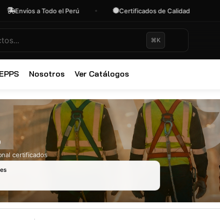
nvíos a Todo el Perú
Certificados de Calidad
O
⌘K
✕
 EPPS
Nosotros
Ver Catálogos
o
nal certificados
les
Ropa Industr
723 productos