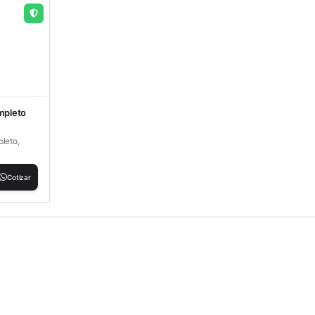
mpleto
pleto,
Cotizar