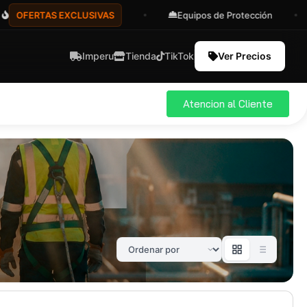
FERTAS EXCLUSIVAS
Equipos de Protección
Imperu
Tienda
TikTok
Ver Precios
Atencion al Cliente
ial
Pro
583