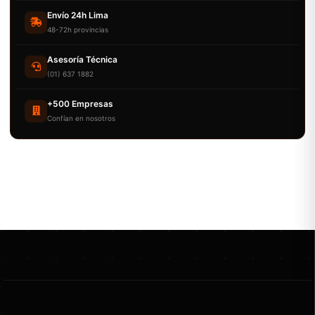
Envío 24h Lima
48-72h provincias
Asesoría Técnica
(01) 637 1882
+500 Empresas
Confían en nosotros