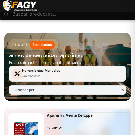
1 productos
ETIQUETA
arnes de seguridad apurimac
Equipos de protección personal certificados
Herramientas Manuales
746 productos
Apurimac Venta De Epps
Marca:
FAGY