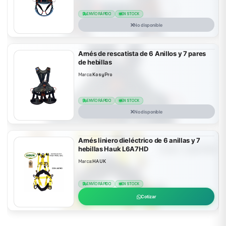
ENVÍO RÁPIDO
EN STOCK
No disponible
Arnés de rescatista de 6 Anillos y 7 pares
de hebillas
Marca:
KosyPro
ENVÍO RÁPIDO
EN STOCK
No disponible
Arnés liniero dieléctrico de 6 anillas y 7
hebillas Hauk L6A7HD
Marca:
HAUK
ENVÍO RÁPIDO
EN STOCK
Cotizar