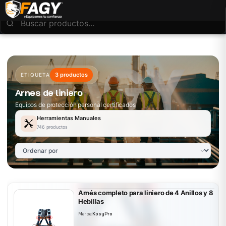
3 productos
ETIQUETA
Arnes de liniero
Equipos de protección personal certificados
Herramientas Manuales
746 productos
Arnés completo para liniero de 4 Anillos y 8
Hebillas
Marca:
KosyPro