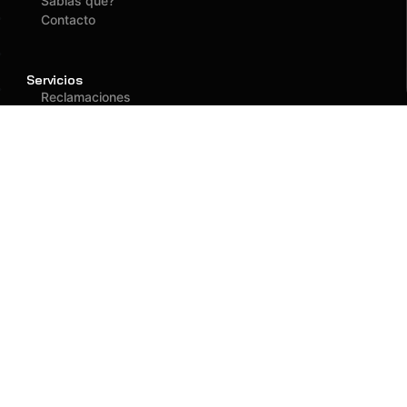
Sabías que?
Contacto
Servicios
Reclamaciones
Asegurados
Atención
(01) 637 1882
administracion@fagy.com.pe
Oficina Principal
Jr. Las Adelfas 531
San Juan de Lurigancho - Lima
Llegar
Llamar