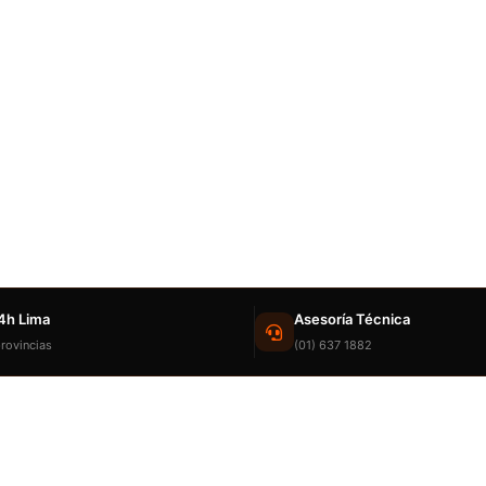
4h Lima
Asesoría Técnica
rovincias
(01) 637 1882