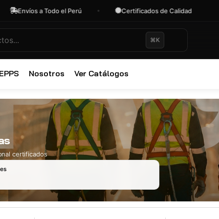
Envíos a Todo el Perú
Certificados de Calidad
O
⌘K
✕
 EPPS
Nosotros
Ver Catálogos
as
nal certificados
les
Ropa Industr
723 productos