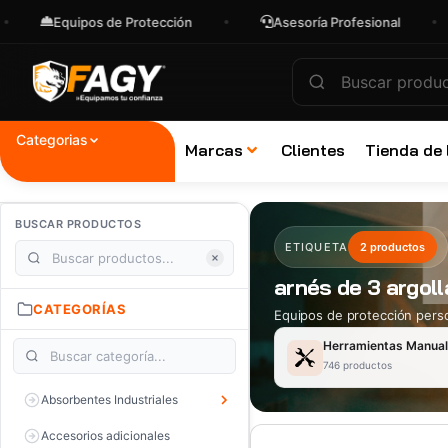
Equipos de Protección
Asesoría Profesional
Categorias
Marcas
Clientes
Tienda de
BUSCAR PRODUCTOS
ETIQUETA
2 productos
arnés de 3 argoll
CATEGORÍAS
Equipos de protección perso
Herramientas Manua
746 productos
Absorbentes Industriales
Accesorios adicionales