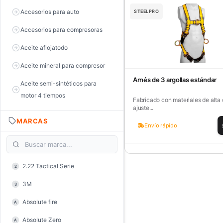
Accesorios para auto
STEELPRO
Accesorios para compresoras
Aceite aflojatodo
Aceite mineral para compresor
Arnés de 3 argollas estándar
Aceite semi-sintéticos para
motor 4 tiempos
Fabricado con materiales de alta 
ajuste...
Aceite sintéticos para motor 2
MARCAS
tiempos
Envío rápido
Aceite, grasa y lubricantes
Aceiteras
2.22 Tactical Serie
2
Alambre de púas
3M
3
Alicate de corte diagonal
Absolute fire
A
Alicate de corte para electrónica
Absolute Zero
A