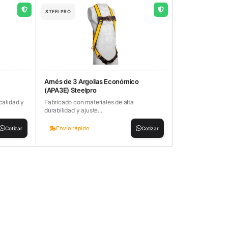
STEELPRO
Arnés de 3 Argollas Económico
(APA3E) Steelpro
calidad y
Fabricado con materiales de alta
durabilidad y ajuste...
Envío rápido
Cotizar
Cotizar