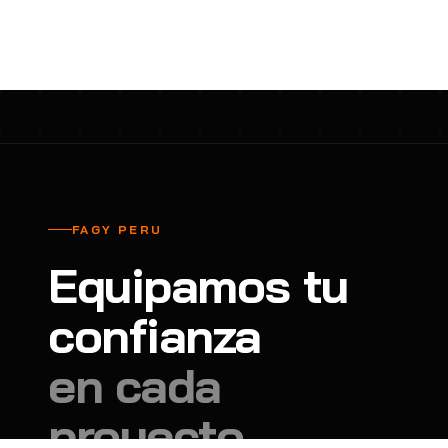
cavadores y azadón
BULLARD
B
Aspiradora
Cantol
C
Aspiradora para auto
Carbyne
C
Atornillador de Drywall
Cascos Tridente
C
Atornillador de Impacto
Cat
C
Azadón
CEG
C
FAGY PERU
Badilejos
Chance
C
Equipamos tu
Balanza digital colgante
Clute
C
Balanza digital de bolsillo
confianza
CMS RESCUE
C
Balanza digital para cocina
Confección Nacional
C
en cada
Balanza digital para maleta
Contec
C
proyecto.
Balanza mecánica para cocina
Coverguard
C