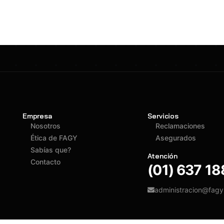
Empresa
Servicios
Nosotros
Reclamaciones
Ética de FAGY
Asegurados
Sabías que?
Atención
Contacto
(01) 637 1
administracion@fag