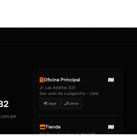
Certificados 3M
Constancia de Entrenamiento
José A. Neciosup Velásquez
R251397 · Certificado de Inspector
PDF
Junior Neciosup Quesnay
Oficina Principal
R251398 · Certificado de Inspector
Jr. Las Adelfas 531
PDF
San Juan de Lurigancho - Lima
882
Llegar
Llamar
y.com.pe
Certificados
▲
Tienda
CC Plaza Ferretero II, Tda 149