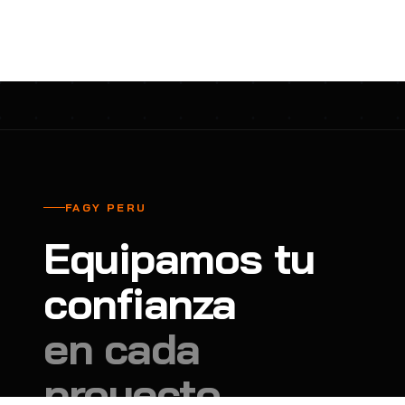
cavadores y azadón
BULLARD
B
Aspiradora
Cantol
C
Aspiradora para auto
Carbyne
C
Atornillador de Drywall
Cascos Tridente
C
Atornillador de Impacto
Cat
C
Azadón
CEG
C
FAGY PERU
Badilejos
Chance
C
Equipamos tu
Balanza digital colgante
Clute
C
Balanza digital de bolsillo
confianza
CMS RESCUE
C
Balanza digital para cocina
Confección Nacional
C
en cada
Balanza digital para maleta
Contec
C
proyecto.
Balanza mecánica para cocina
Coverguard
C