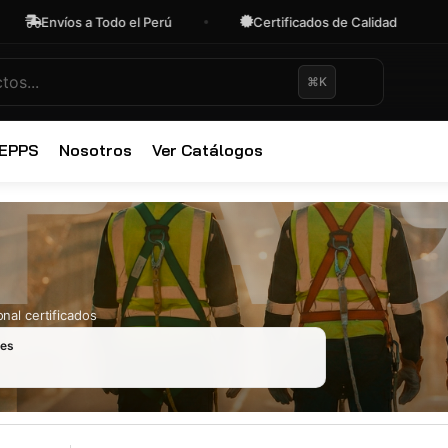
Envíos a Todo el Perú
Certificados de Calidad
⌘K
✕
 EPPS
Nosotros
Ver Catálogos
nal certificados
les
Ropa Industr
723 productos