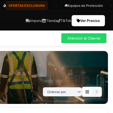
OFERTAS EXCLUSIVAS
Equipos de Protección
Imperu
Tienda
TikTok
Ver Precios
Atencion al Cliente
ial
Pro
583