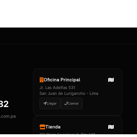
Certificados 3M
Constancia de Entrenamiento
José A. Neciosup Velásquez
R251397 · Certificado de Inspector
PDF
Junior Neciosup Quesnay
Oficina Principal
R251398 · Certificado de Inspector
Jr. Las Adelfas 531
PDF
San Juan de Lurigancho - Lima
882
Llegar
Llamar
y.com.pe
Certificados
▲
Tienda
CC Plaza Ferretero II, Tda 149