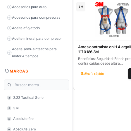
Accesorios para auto
3M
Accesorios para compresoras
Aceite aflojatodo
Aceite mineral para compresor
Arnes contratista en H 4 argol
Aceite semi-sintéticos para
1170186 3M
motor 4 tiempos
Beneficios: Seguridad: Brinda pro
contra caídas desde altura,...
Aceite sintéticos para motor 2
MARCAS
tiempos
Envío rápido
Aceite, grasa y lubricantes
Aceiteras
2.22 Tactical Serie
2
Alambre de púas
3M
3
Alicate de corte diagonal
Absolute fire
A
Alicate de corte para electrónica
Absolute Zero
A