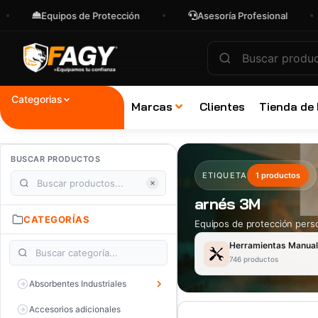
Equipos de Protección
Asesoría Profesional
Categorias
Marcas
Clientes
Tienda de
BUSCAR PRODUCTOS
ETIQUETA
1 productos
arnés 3M
CATEGORÍAS
Equipos de protección perso
Herramientas Manua
746 productos
Absorbentes Industriales
Accesorios adicionales