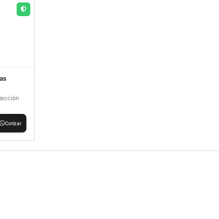
las
tección
Cotizar