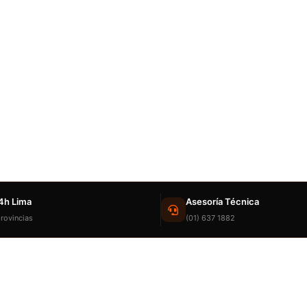
4h Lima
Asesoría Técnica
rovincias
(01) 637 1882