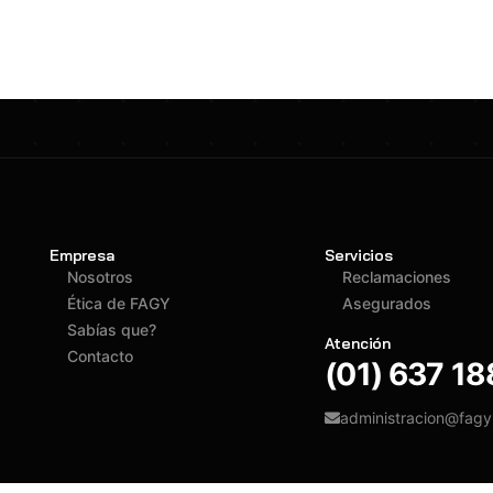
Empresa
Servicios
Nosotros
Reclamaciones
Ética de FAGY
Asegurados
Sabías que?
Atención
Contacto
(01) 637 1
administracion@fag