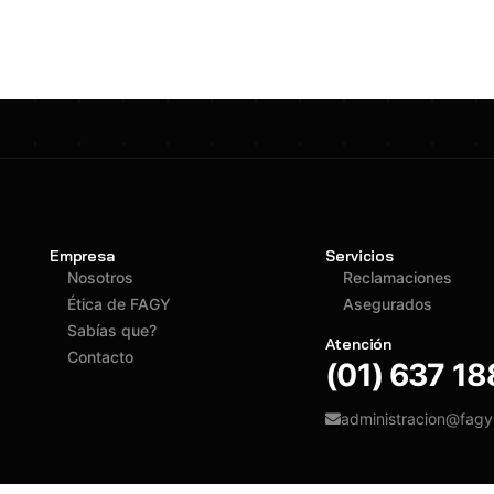
Empresa
Servicios
Nosotros
Reclamaciones
Ética de FAGY
Asegurados
Sabías que?
Atención
Contacto
(01) 637 1
administracion@fag