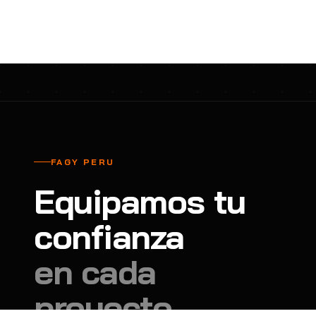
cavadores y azadón
BULLARD
B
Aspiradora
Cantol
C
Aspiradora para auto
Carbyne
C
Atornillador de Drywall
Cascos Tridente
C
Atornillador de Impacto
Cat
C
Azadón
CEG
C
FAGY PERU
Badilejos
Chance
C
Equipamos tu
Balanza digital colgante
Clute
C
Balanza digital de bolsillo
confianza
CMS RESCUE
C
Balanza digital para cocina
Confección Nacional
C
en cada
Balanza digital para maleta
Contec
C
proyecto.
Balanza mecánica para cocina
Coverguard
C