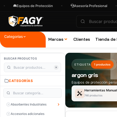
Equipos de Protección
Asesoría Profesional
Categorias
Marcas
Clientes
Tienda de
BUSCAR PRODUCTOS
ETIQUETA
1 productos
argon gris
CATEGORÍAS
Equipos de protección perso
Herramientas Manua
746 productos
Absorbentes Industriales
Accesorios adicionales