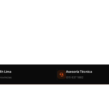
4h Lima
Asesoría Técnica
rovincias
(01) 637 1882