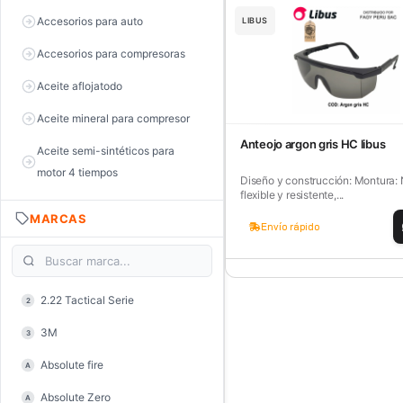
Accesorios para auto
LIBUS
Accesorios para compresoras
Aceite aflojatodo
Aceite mineral para compresor
Anteojo argon gris HC libus
Aceite semi-sintéticos para
motor 4 tiempos
Diseño y construcción: Montura:
flexible y resistente,...
Aceite sintéticos para motor 2
MARCAS
tiempos
Envío rápido
Aceite, grasa y lubricantes
Aceiteras
2.22 Tactical Serie
2
Alambre de púas
3M
3
Alicate de corte diagonal
Absolute fire
A
Alicate de corte para electrónica
Absolute Zero
A