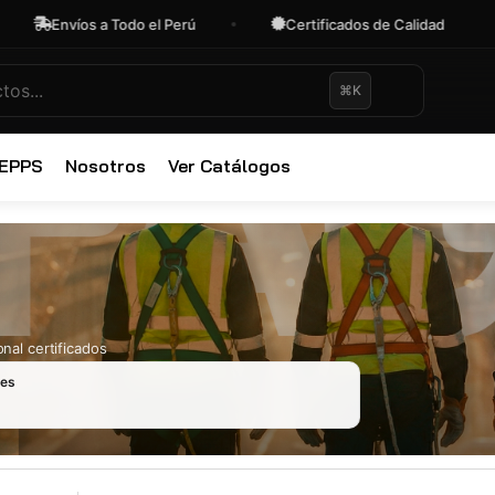
Envíos a Todo el Perú
Certificados de Calidad
⌘K
✕
 EPPS
Nosotros
Ver Catálogos
nal certificados
les
Ropa Industr
723 productos