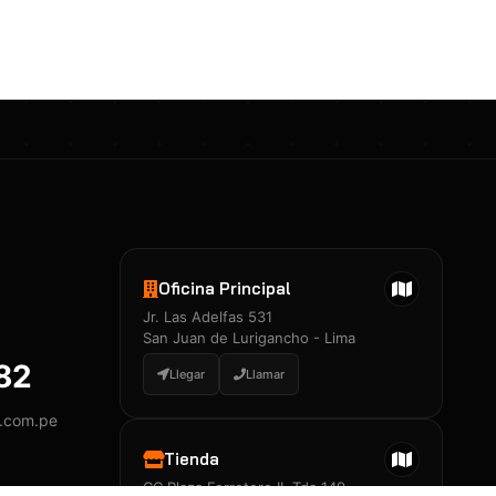
Certificados 3M
Constancia de Entrenamiento
José A. Neciosup Velásquez
R251397 · Certificado de Inspector
PDF
Junior Neciosup Quesnay
Oficina Principal
R251398 · Certificado de Inspector
Jr. Las Adelfas 531
PDF
San Juan de Lurigancho - Lima
882
Llegar
Llamar
y.com.pe
Certificados
▲
Tienda
CC Plaza Ferretero II, Tda 149