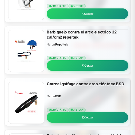
ENVÍO RÁPIDO
EN STOCK
Cotizar
Barbiquejo contra el arco electrico 32
cal/cm2 repeltek
Marca:
Repeltek
ENVÍO RÁPIDO
EN STOCK
Cotizar
Correa ignífuga contra arco eléctrico BSD
Marca:
BSD
ENVÍO RÁPIDO
EN STOCK
Cotizar