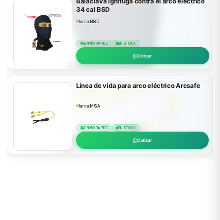
Balaclava ignífuga contra el arco eléctrico
34 cal BSD
Marca:
BSD
ENVÍO RÁPIDO
EN STOCK
Cotizar
Línea de vida para arco eléctrico Arcsafe
Marca:
MSA
ENVÍO RÁPIDO
EN STOCK
Cotizar