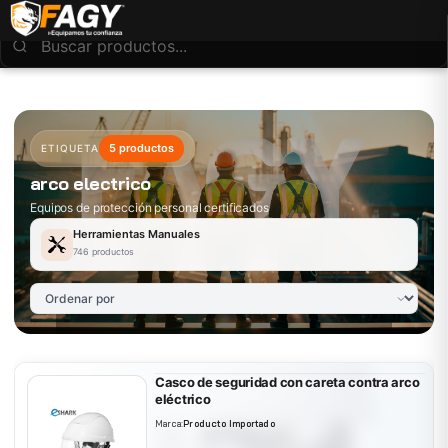
5 productos
ETIQUETA
arco electrico
Equipos de protección personal certificados
Herramientas Manuales
746 productos
Casco de seguridad con careta contra arco
eléctrico
Marca:
Producto Importado