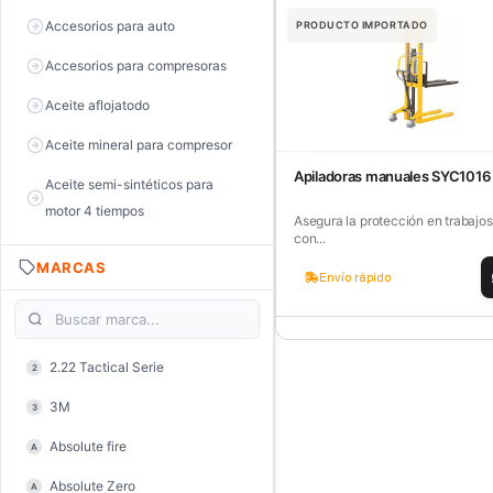
Accesorios para auto
PRODUCTO IMPORTADO
Accesorios para compresoras
Aceite aflojatodo
Aceite mineral para compresor
Apiladoras manuales SYC1016 d
Aceite semi-sintéticos para
motor 4 tiempos
Asegura la protección en trabajos
con...
Aceite sintéticos para motor 2
MARCAS
tiempos
Envío rápido
Aceite, grasa y lubricantes
Aceiteras
2.22 Tactical Serie
2
Alambre de púas
3M
3
Alicate de corte diagonal
Absolute fire
A
Alicate de corte para electrónica
Absolute Zero
A