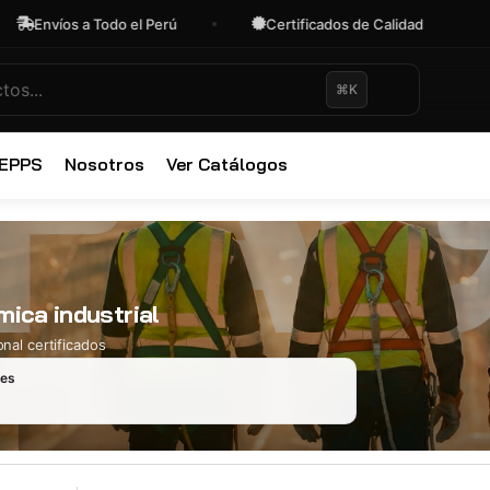
Envíos a Todo el Perú
Certificados de Calidad
⌘K
✕
 EPPS
Nosotros
Ver Catálogos
mica industrial
nal certificados
les
Ropa Industr
723 productos