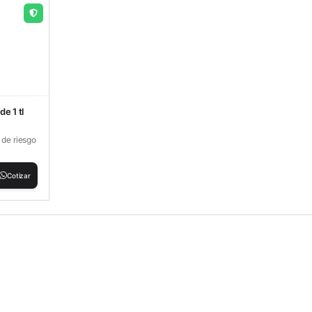
e 1 tl
 de riesgo
Cotizar