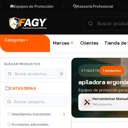
Equipos de Protección
Asesoría Profesional
Categorias
Marcas
Clientes
Tienda de
BUSCAR PRODUCTOS
ETIQUETA
1 productos
apiladora ergonó
CATEGORÍAS
Equipos de protección perso
Herramientas Manua
746 productos
Absorbentes Industriales
Accesorios adicionales