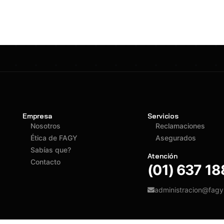
Empresa
Servicios
Nosotros
Reclamaciones
Ética de FAGY
Asegurados
Sabías que?
Atención
Contacto
(01) 637 1
administracion@fag