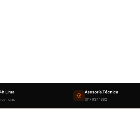
4h Lima
Asesoría Técnica
rovincias
(01) 637 1882