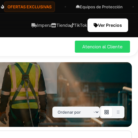
OFERTAS EXCLUSIVAS
Equipos de Protección
Imperu
Tienda
TikTok
Ver Precios
Atencion al Cliente
ial
Pro
583