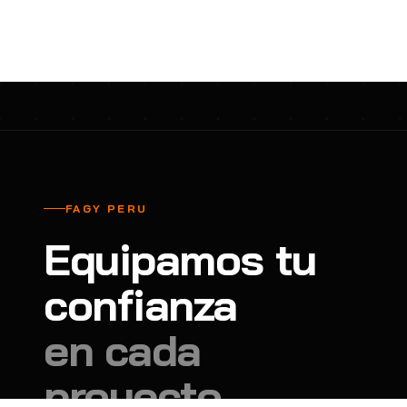
cavadores y azadón
BULLARD
B
Aspiradora
Cantol
C
Aspiradora para auto
Carbyne
C
Atornillador de Drywall
Cascos Tridente
C
Atornillador de Impacto
Cat
C
Azadón
CEG
C
FAGY PERU
Badilejos
Chance
C
Equipamos tu
Balanza digital colgante
Clute
C
Balanza digital de bolsillo
confianza
CMS RESCUE
C
Balanza digital para cocina
Confección Nacional
C
en cada
Balanza digital para maleta
Contec
C
proyecto.
Balanza mecánica para cocina
Coverguard
C