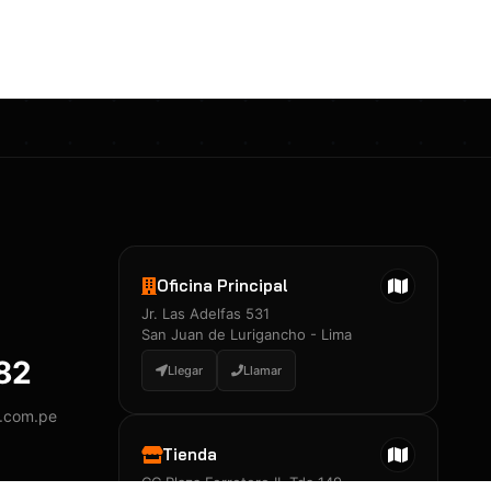
Certificados 3M
Constancia de Entrenamiento
José A. Neciosup Velásquez
R251397 · Certificado de Inspector
PDF
Junior Neciosup Quesnay
Oficina Principal
R251398 · Certificado de Inspector
Jr. Las Adelfas 531
PDF
San Juan de Lurigancho - Lima
882
Llegar
Llamar
y.com.pe
Certificados
▲
Tienda
CC Plaza Ferretero II, Tda 149