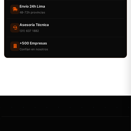
Envío 24h Lima
48-72h provincias
Asesoría Técnica
(01) 637 1882
+500 Empresas
Confían en nosotros