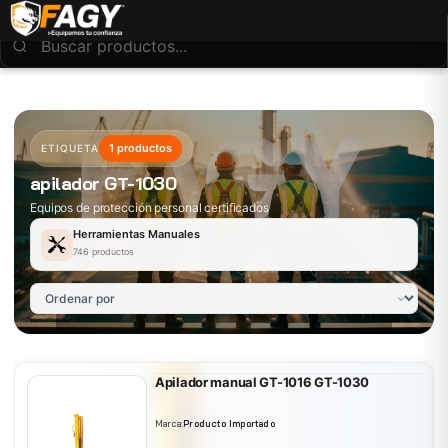
1 productos
ETIQUETA
apilador GT-1030
Equipos de protección personal certificados
Herramientas Manuales
746 productos
Apilador manual GT-1016 GT-1030
Marca:
Producto Importado