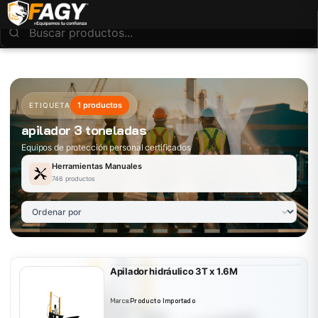
1 productos
ETIQUETA
apilador 3 toneladas
Equipos de protección personal certificados
Herramientas Manuales
746 productos
Apilador hidráulico 3T x 1.6M
Marca:
Producto Importado