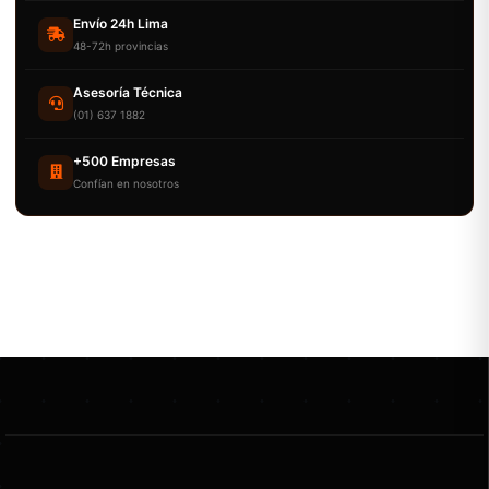
Envío 24h Lima
48-72h provincias
Asesoría Técnica
(01) 637 1882
+500 Empresas
Confían en nosotros