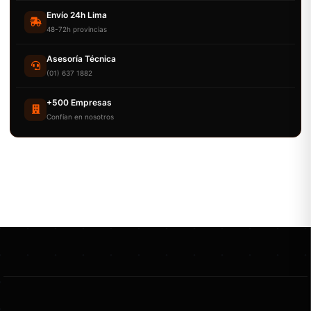
Envío 24h Lima
48-72h provincias
Asesoría Técnica
(01) 637 1882
+500 Empresas
Confían en nosotros