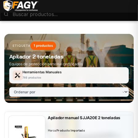
1 productos
ETIQUETA
Apilador 2 toneladas
Equipos de protección personal certificados
Herramientas Manuales
746 productos
Apilador manual SJJA20E 2 toneladas
Marca:
Producto Importado