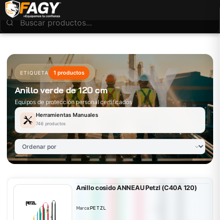
1 productos
ETIQUETA
Anillo verde de 120 cm
Equipos de protección personal certificados
Herramientas Manuales
746 productos
Anillo cosido ANNEAU Petzl (C40A 120)
Marca:
PETZL