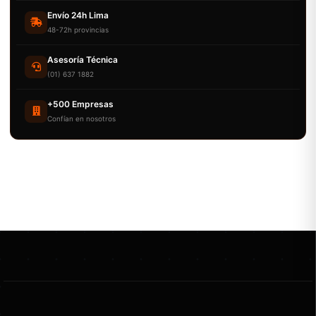
Envío 24h Lima
48-72h provincias
Asesoría Técnica
(01) 637 1882
+500 Empresas
Confían en nosotros