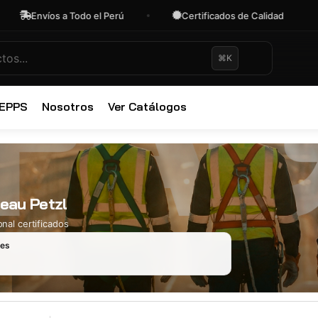
Envíos a Todo el Perú
Certificados de Calidad
⌘K
✕
 EPPS
Nosotros
Ver Catálogos
neau Petzl
nal certificados
les
Ropa Industr
723 productos