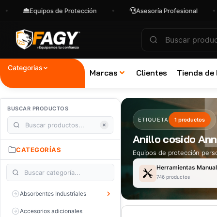
Equipos de Protección
Asesoría Profesional
Categorias
Marcas
Clientes
Tienda de
BUSCAR PRODUCTOS
ETIQUETA
1 productos
Anillo cosido An
CATEGORÍAS
Equipos de protección perso
Herramientas Manua
746 productos
Absorbentes Industriales
Accesorios adicionales