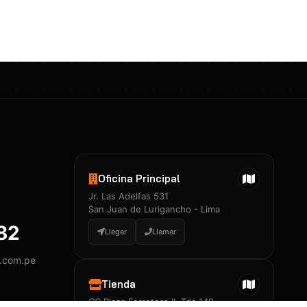
Certificados 3M
Constancia de Entrenamiento
José A. Neciosup Velásquez
R251397 · Certificado de Inspector
PDF
Junior Neciosup Quesnay
Oficina Principal
R251398 · Certificado de Inspector
Jr. Las Adelfas 531
PDF
San Juan de Lurigancho - Lima
882
Llegar
Llamar
y.com.pe
Certificados
▲
Tienda
CC Plaza Ferretero II, Tda 149