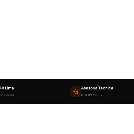
4h Lima
Asesoría Técnica
rovincias
(01) 637 1882