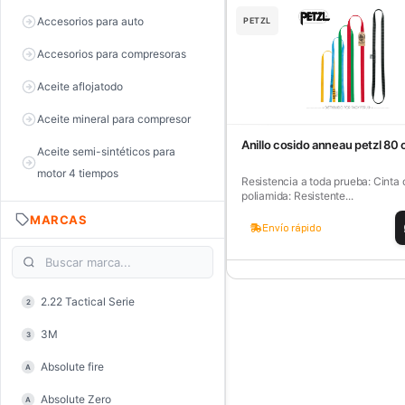
Accesorios para auto
PETZL
Accesorios para compresoras
Aceite aflojatodo
Aceite mineral para compresor
Anillo cosido anneau petzl 80
Aceite semi-sintéticos para
motor 4 tiempos
Resistencia a toda prueba: Cinta 
poliamida: Resistente...
Aceite sintéticos para motor 2
MARCAS
tiempos
Envío rápido
Aceite, grasa y lubricantes
Aceiteras
2.22 Tactical Serie
2
Alambre de púas
3M
3
Alicate de corte diagonal
Absolute fire
A
Alicate de corte para electrónica
Absolute Zero
A