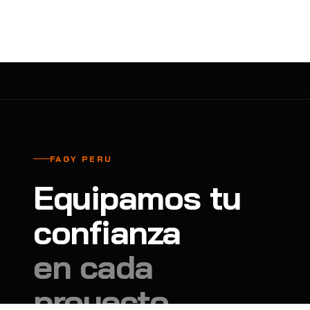
cavadores y azadón
BULLARD
B
Aspiradora
Cantol
C
Aspiradora para auto
Carbyne
C
Atornillador de Drywall
Cascos Tridente
C
Atornillador de Impacto
Cat
C
Azadón
CEG
C
FAGY PERU
Badilejos
Chance
C
Equipamos tu
Balanza digital colgante
Clute
C
Balanza digital de bolsillo
confianza
CMS RESCUE
C
Balanza digital para cocina
Confección Nacional
C
en cada
Balanza digital para maleta
Contec
C
proyecto.
Balanza mecánica para cocina
Coverguard
C