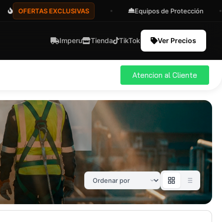
OFERTAS EXCLUSIVAS
Equipos de Protección
Imperu
Tienda
TikTok
Ver Precios
Atencion al Cliente
ial
Pro
583