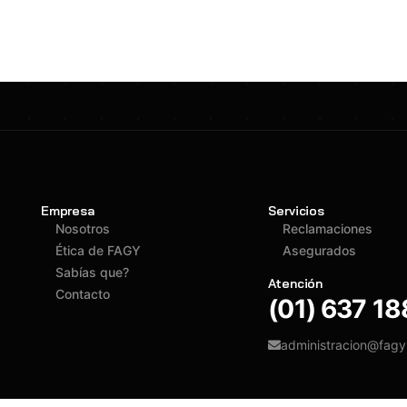
Empresa
Servicios
Nosotros
Reclamaciones
Ética de FAGY
Asegurados
Sabías que?
Atención
Contacto
(01) 637 1
administracion@fag