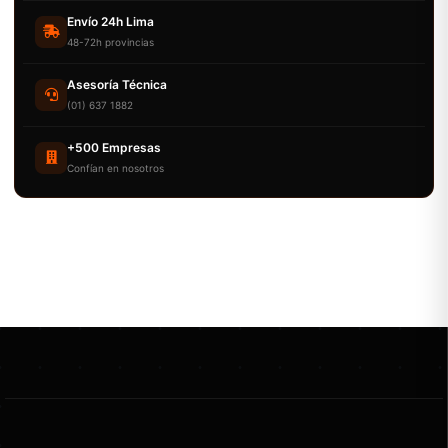
Envío 24h Lima
48-72h provincias
Asesoría Técnica
(01) 637 1882
+500 Empresas
Confían en nosotros