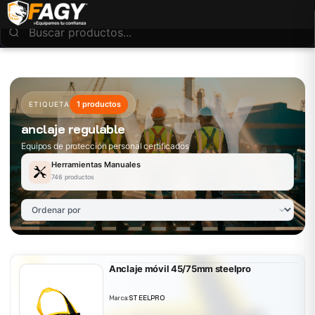
1 productos
ETIQUETA
anclaje regulable
Equipos de protección personal certificados
Herramientas Manuales
746 productos
Anclaje móvil 45/75mm steelpro
Marca:
STEELPRO