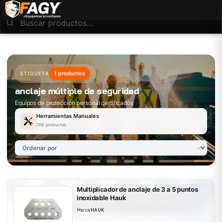
1 productos
ETIQUETA
anclaje múltiple de seguridad
Equipos de protección personal certificados
Herramientas Manuales
746 productos
Multiplicador de anclaje de 3 a 5 puntos
inoxidable Hauk
Marca:
HAUK