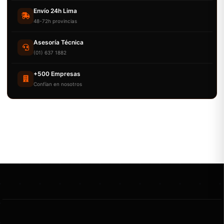
Envío 24h Lima
48-72h provincias
Asesoría Técnica
(01) 637 1882
+500 Empresas
Confían en nosotros