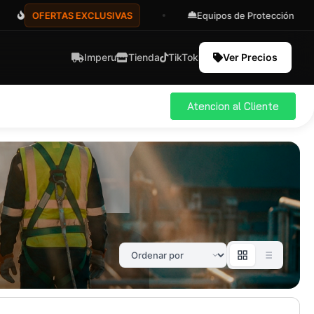
OFERTAS EXCLUSIVAS
Equipos de Protección
Imperu
Tienda
TikTok
Ver Precios
Atencion al Cliente
ial
Pro
583