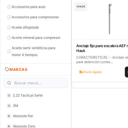
Accesorios para auto
HAUK
Accesorios para compresoras
Aceite aflojatodo
Aceite mineral para compresor
Anclaje fijo para escalera AEF
Aceite semi-sintéticos para
Hauk
motor 4 tiempos
CARACTERISTICAS : - Anclaje ver
para detención contra...
Aceite sintéticos para motor 2
MARCAS
tiempos
Envío rápido
Aceite, grasa y lubricantes
Aceiteras
2.22 Tactical Serie
2
Alambre de púas
3M
3
Alicate de corte diagonal
Absolute fire
A
Alicate de corte para electrónica
Absolute Zero
A