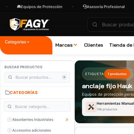
Equipos de Protección
Asesoría Profesional
Categorias
Marcas
Clientes
Tienda de
BUSCAR PRODUCTOS
ETIQUETA
1 productos
anclaje fijo Hauk
CATEGORÍAS
Equipos de protección perso
Herramientas Manua
746 productos
Absorbentes Industriales
Accesorios adicionales