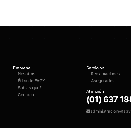
Empresa
Servicios
Nosotros
Reclamaciones
Ética de FAGY
Asegurados
Sabías que?
Atención
Contacto
(01) 637 1
administracion@fag