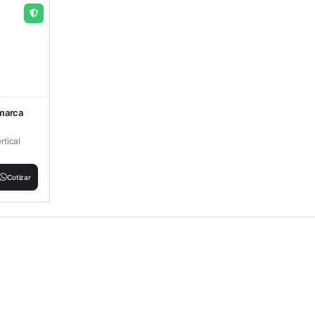
 marca
tical
Cotizar