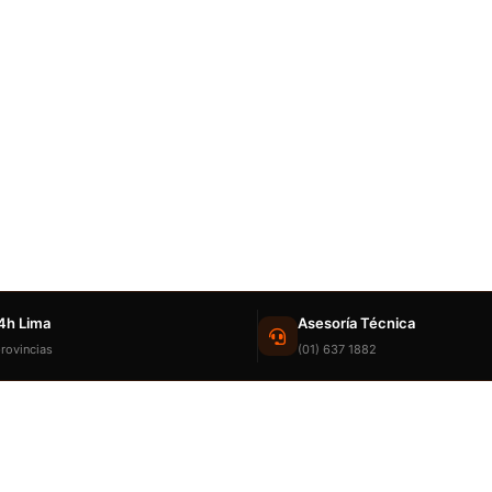
4h Lima
Asesoría Técnica
rovincias
(01) 637 1882