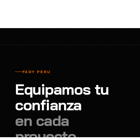
cavadores y azadón
BULLARD
B
Aspiradora
Cantol
C
Aspiradora para auto
Carbyne
C
Atornillador de Drywall
Cascos Tridente
C
Atornillador de Impacto
Cat
C
Azadón
CEG
C
FAGY PERU
Badilejos
Chance
C
Equipamos tu
Balanza digital colgante
Clute
C
Balanza digital de bolsillo
confianza
CMS RESCUE
C
Balanza digital para cocina
Confección Nacional
C
en cada
Balanza digital para maleta
Contec
C
proyecto.
Balanza mecánica para cocina
Coverguard
C