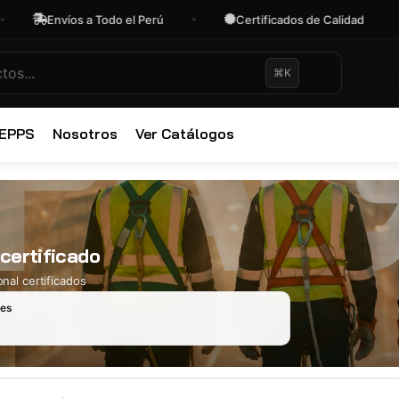
Envíos a Todo el Perú
Certificados de Calidad
⌘K
✕
 EPPS
Nosotros
Ver Catálogos
 certificado
nal certificados
les
Ropa Industr
723 productos