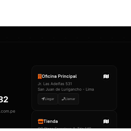
Certificados 3M
Constancia de Entrenamiento
José A. Neciosup Velásquez
R251397 · Certificado de Inspector
PDF
Junior Neciosup Quesnay
Oficina Principal
R251398 · Certificado de Inspector
Jr. Las Adelfas 531
PDF
San Juan de Lurigancho - Lima
882
Llegar
Llamar
y.com.pe
Certificados
▲
Tienda
CC Plaza Ferretero II, Tda 149