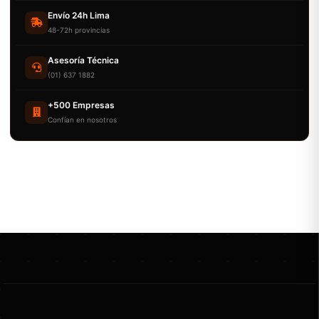
Envío 24h Lima
48-72h provincias
Asesoría Técnica
(01) 637 1882
+500 Empresas
Confían en nosotros