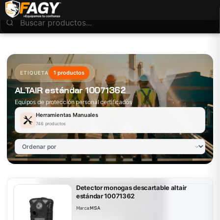
1 productos
ETIQUETA
ALTAIR estándar 10071362
Equipos de protección personal certificados
Herramientas Manuales
746 productos
Detector monogas descartable altair
estándar 10071362
Marca:
MSA