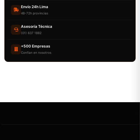
Envío 24h Lima
48-72h provincias
Asesoría Técnica
(01) 637 1882
+500 Empresas
Confían en nosotros