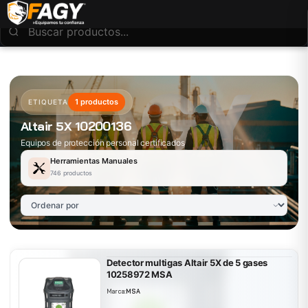
1 productos
ETIQUETA
Altair 5X 10200136
Equipos de protección personal certificados
Herramientas Manuales
746 productos
Detector multigas Altair 5X de 5 gases
10258972 MSA
Marca:
MSA