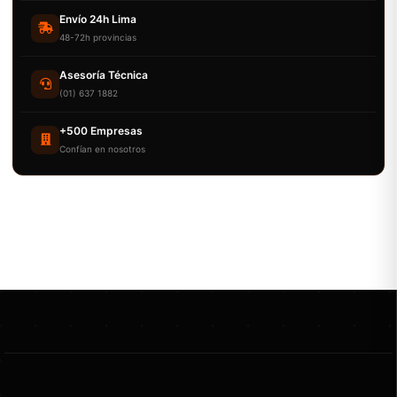
Envío 24h Lima
48-72h provincias
Asesoría Técnica
(01) 637 1882
+500 Empresas
Confían en nosotros