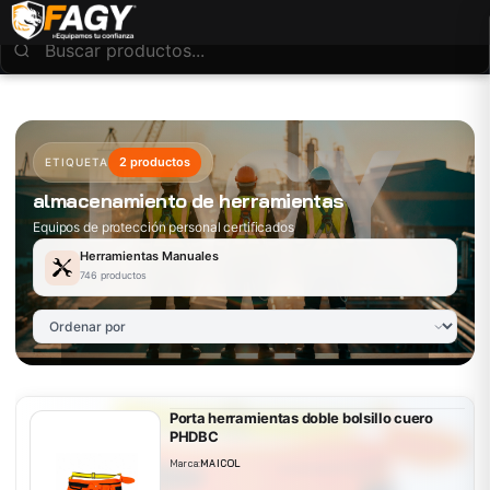
2 productos
ETIQUETA
almacenamiento de herramientas
Equipos de protección personal certificados
Herramientas Manuales
746 productos
Porta herramientas doble bolsillo cuero
PHDBC
Marca:
MAICOL