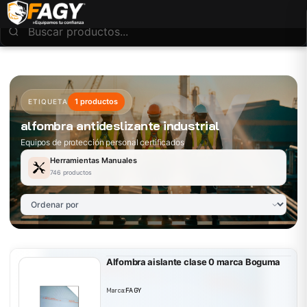
1 productos
ETIQUETA
alfombra antideslizante industrial
Equipos de protección personal certificados
Herramientas Manuales
746 productos
Alfombra aislante clase 0 marca Boguma
Marca:
FAGY