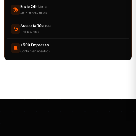
Envío 24h Lima
48-72h provincias
Asesoría Técnica
(01) 637 1882
+500 Empresas
Confían en nosotros