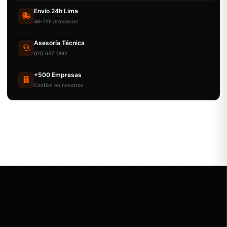
Envío 24h Lima
48-72h provincias
Asesoría Técnica
(01) 637 1882
+500 Empresas
Confían en nosotros