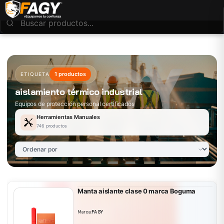
1 productos
ETIQUETA
aislamiento térmico industrial
Equipos de protección personal certificados
Herramientas Manuales
746 productos
Manta aislante clase 0 marca Boguma
Marca:
FAGY