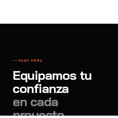
cavadores y azadón
BULLARD
B
Aspiradora
Cantol
C
Aspiradora para auto
Carbyne
C
Atornillador de Drywall
Cascos Tridente
C
Atornillador de Impacto
Cat
C
Azadón
CEG
C
FAGY PERU
Badilejos
Chance
C
Equipamos tu
Balanza digital colgante
Clute
C
Balanza digital de bolsillo
confianza
CMS RESCUE
C
Balanza digital para cocina
Confección Nacional
C
en cada
Balanza digital para maleta
Contec
C
proyecto.
Balanza mecánica para cocina
Coverguard
C