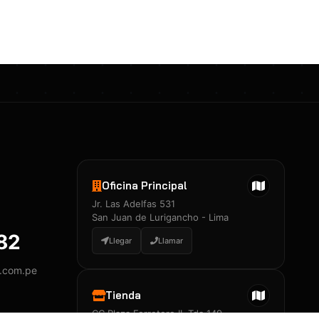
Certificados 3M
Constancia de Entrenamiento
José A. Neciosup Velásquez
R251397 · Certificado de Inspector
PDF
Junior Neciosup Quesnay
Oficina Principal
R251398 · Certificado de Inspector
Jr. Las Adelfas 531
PDF
San Juan de Lurigancho - Lima
882
Llegar
Llamar
y.com.pe
Certificados
▲
Tienda
CC Plaza Ferretero II, Tda 149