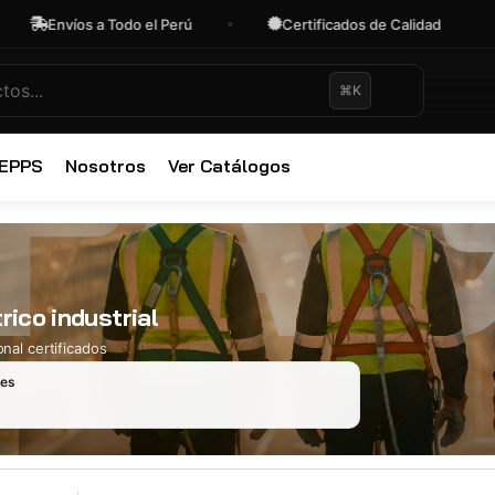
Envíos a Todo el Perú
Certificados de Calidad
⌘K
✕
 EPPS
Nosotros
Ver Catálogos
rico industrial
nal certificados
les
Ropa Industr
723 productos