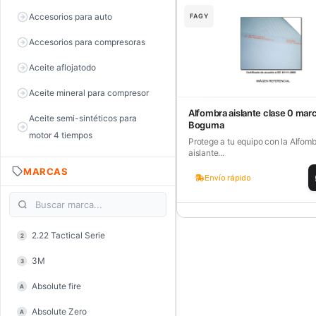
Accesorios para auto
FAGY
Accesorios para compresoras
Aceite aflojatodo
Aceite mineral para compresor
Alfombra aislante clase 0 mar
Aceite semi-sintéticos para
Boguma
motor 4 tiempos
Protege a tu equipo con la Alfom
aislante...
Aceite sintéticos para motor 2
MARCAS
tiempos
Envío rápido
Aceite, grasa y lubricantes
Aceiteras
2.22 Tactical Serie
2
Alambre de púas
3M
3
Alicate de corte diagonal
Absolute fire
A
Alicate de corte para electrónica
Absolute Zero
A