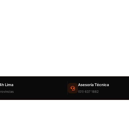
4h Lima
Asesoría Técnica
rovincias
(01) 637 1882