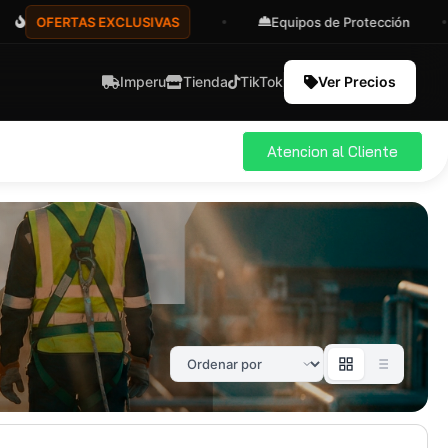
OFERTAS EXCLUSIVAS
Equipos de Protección
Imperu
Tienda
TikTok
Ver Precios
Atencion al Cliente
ial
Pro
583