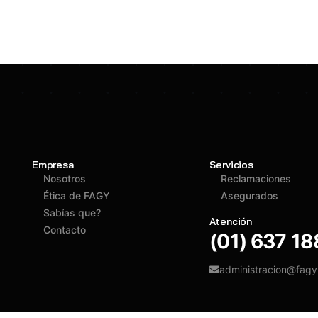
Empresa
Servicios
Nosotros
Reclamaciones
Ética de FAGY
Asegurados
Sabías que?
Atención
Contacto
(01) 637 1
administracion@fag