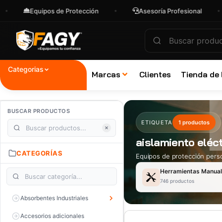
Equipos de Protección
Asesoría Profesional
Categorias
Marcas
Clientes
Tienda de
BUSCAR PRODUCTOS
ETIQUETA
1 productos
aislamiento eléct
CATEGORÍAS
Equipos de protección perso
Herramientas Manua
746 productos
Absorbentes Industriales
Accesorios adicionales