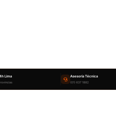
4h Lima
Asesoría Técnica
rovincias
(01) 637 1882