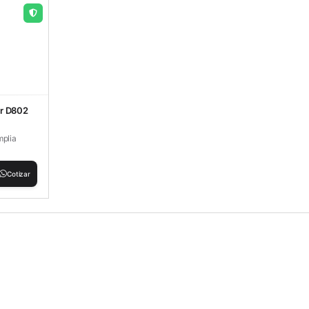
ir D802
mplia
Cotizar