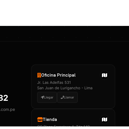
Certificados 3M
Constancia de Entrenamiento
José A. Neciosup Velásquez
R251397 · Certificado de Inspector
PDF
Junior Neciosup Quesnay
Oficina Principal
R251398 · Certificado de Inspector
Jr. Las Adelfas 531
PDF
San Juan de Lurigancho - Lima
882
Llegar
Llamar
y.com.pe
Certificados
▲
Tienda
CC Plaza Ferretero II, Tda 149