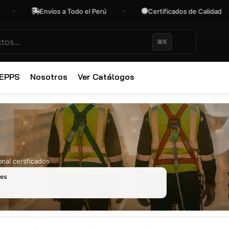
Envíos a Todo el Perú
Certificados de Calidad
⌘K
✕
 EPPS
Nosotros
Ver Catálogos
nal certificados
les
Ropa Industr
723 productos