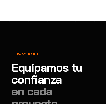
cavadores y azadón
BULLARD
B
Aspiradora
Cantol
C
Aspiradora para auto
Carbyne
C
Atornillador de Drywall
Cascos Tridente
C
Atornillador de Impacto
Cat
C
Azadón
CEG
C
FAGY PERU
Badilejos
Chance
C
Equipamos tu
Balanza digital colgante
Clute
C
Balanza digital de bolsillo
confianza
CMS RESCUE
C
Balanza digital para cocina
Confección Nacional
C
en cada
Balanza digital para maleta
Contec
C
proyecto.
Balanza mecánica para cocina
Coverguard
C