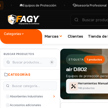
Equipos de Protección
Asesoría Profesional
Categorias
Marcas
Clientes
Tienda de
BUSCAR PRODUCTOS
ETIQUETA
1 productos
air D802
CATEGORÍAS
Equipos de protección perso
Herramientas Manua
746 productos
Absorbentes Industriales
Accesorios adicionales