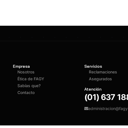
Empresa
Servicios
Nosotros
Reclamaciones
Ética de FAGY
Asegurados
Sabías que?
Atención
Contacto
(01) 637 1
administracion@fag