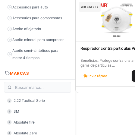
Accesorios para auto
AIR SAFETY
Accesorios para compresoras
Aceite aflojatodo
Aceite mineral para compresor
Respirador contra particulas A
Aceite semi-sintéticos para
motor 4 tiempos
Beneficios: Protege contra una a
gama de partículas:...
Aceite sintéticos para motor 2
MARCAS
tiempos
Envío rápido
Aceite, grasa y lubricantes
Aceiteras
2.22 Tactical Serie
2
Alambre de púas
3M
3
Alicate de corte diagonal
Absolute fire
A
Alicate de corte para electrónica
Absolute Zero
A