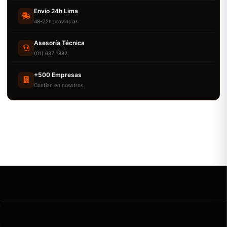
Envío 24h Lima
48-72h provincias
Asesoría Técnica
(01) 637 1882
+500 Empresas
Confían en nosotros