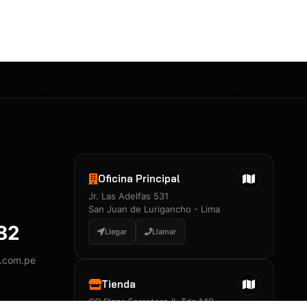
Certificados 3M
Constancia de Entrenamiento
José A. Neciosup Velásquez
R251397 · Certificado de Inspector
PDF
Junior Neciosup Quesnay
Oficina Principal
R251398 · Certificado de Inspector
Jr. Las Adelfas 531
PDF
San Juan de Lurigancho - Lima
882
Llegar
Llamar
y.com.pe
Certificados
▲
Tienda
CC Plaza Ferretero II, Tda 149