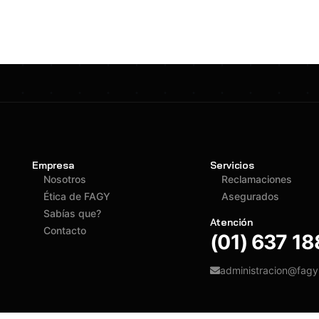
Empresa
Servicios
Nosotros
Reclamaciones
Ética de FAGY
Asegurados
Sabías que?
Atención
Contacto
(01) 637 1
administracion@fag