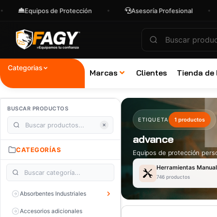
Equipos de Protección
Asesoría Profesional
Categorias
Marcas
Clientes
Tienda de
BUSCAR PRODUCTOS
ETIQUETA
1 productos
advance
CATEGORÍAS
Equipos de protección perso
Herramientas Manua
746 productos
Absorbentes Industriales
Accesorios adicionales