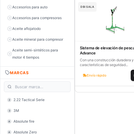
Accesorios para auto
DBI SALA
Accesorios para compresoras
Aceite aflojatodo
Aceite mineral para compresor
Sistema de elevación de pesc
Aceite semi-sintéticos para
Advance
motor 4 tiempos
Con una construcción duradera y
características de seguridad...
Aceite sintéticos para motor 2
MARCAS
tiempos
Envío rápido
Aceite, grasa y lubricantes
Aceiteras
2.22 Tactical Serie
2
Alambre de púas
3M
3
Alicate de corte diagonal
Absolute fire
A
Alicate de corte para electrónica
Absolute Zero
A