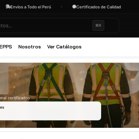
Envíos a Todo el Perú
Certificados de Calidad
O
⌘K
✕
 EPPS
Nosotros
Ver Catálogos
nal certificados
les
Ropa Industr
723 productos