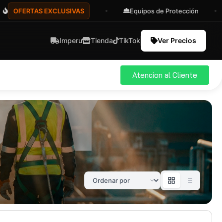
FERTAS EXCLUSIVAS
Equipos de Protección
Imperu
Tienda
TikTok
Ver Precios
Atencion al Cliente
ial
Pro
583