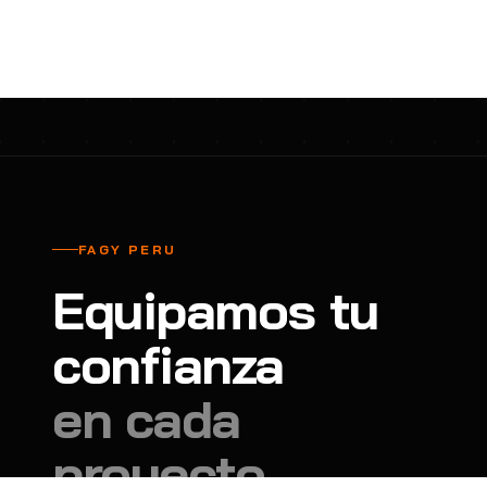
cavadores y azadón
BULLARD
B
Aspiradora
Cantol
C
Aspiradora para auto
Carbyne
C
Atornillador de Drywall
Cascos Tridente
C
Atornillador de Impacto
Cat
C
Azadón
CEG
C
FAGY PERU
Badilejos
Chance
C
Equipamos tu
Balanza digital colgante
Clute
C
Balanza digital de bolsillo
confianza
CMS RESCUE
C
Balanza digital para cocina
Confección Nacional
C
en cada
Balanza digital para maleta
Contec
C
proyecto.
Balanza mecánica para cocina
Coverguard
C