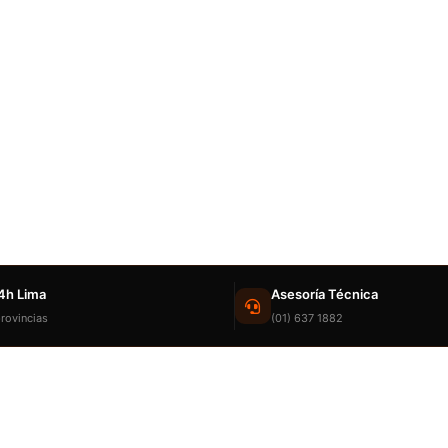
4h Lima
Asesoría Técnica
rovincias
(01) 637 1882