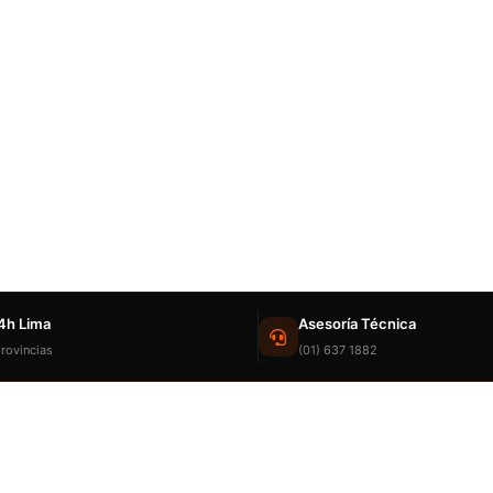
4h Lima
Asesoría Técnica
rovincias
(01) 637 1882