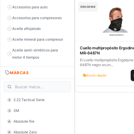
Accesorios para auto
ERGODINE
Accesorios para compresoras
Aceite aflojatodo
Aceite mineral para compresor
Cuello multipropósito Ergodin
Aceite semi-sintéticos para
MR-6487N
motor 4 tiempos
El cuello multipropósito Ergodyn
6487N negro es un...
Aceite sintéticos para motor 2
MARCAS
tiempos
Envío rápido
Aceite, grasa y lubricantes
Aceiteras
2.22 Tactical Serie
2
Alambre de púas
3M
3
Alicate de corte diagonal
Absolute fire
A
Alicate de corte para electrónica
Absolute Zero
A