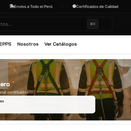
Envíos a Todo el Perú
Certificados de Calidad
⌘K
✕
 EPPS
Nosotros
Ver Catálogos
gero
nal certificados
les
Ropa Industr
723 productos