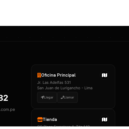
Certificados 3M
Constancia de Entrenamiento
José A. Neciosup Velásquez
R251397 · Certificado de Inspector
PDF
Junior Neciosup Quesnay
Oficina Principal
R251398 · Certificado de Inspector
Jr. Las Adelfas 531
PDF
San Juan de Lurigancho - Lima
882
Llegar
Llamar
y.com.pe
Certificados
▲
Tienda
CC Plaza Ferretero II, Tda 149