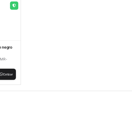
e negro
e MR-
Cotizar