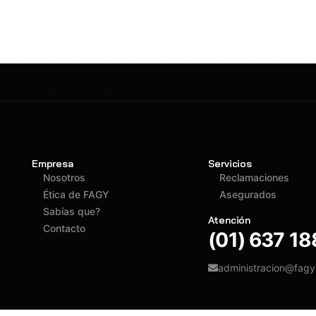
Empresa
Servicios
Nosotros
Reclamaciones
Ética de FAGY
Asegurados
Sabías que?
Atención
Contacto
(01) 637 1
administracion@fag