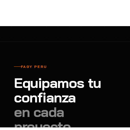
cavadores y azadón
BULLARD
B
Aspiradora
Cantol
C
Aspiradora para auto
Carbyne
C
Atornillador de Drywall
Cascos Tridente
C
Atornillador de Impacto
Cat
C
Azadón
CEG
C
FAGY PERU
Badilejos
Chance
C
Equipamos tu
Balanza digital colgante
Clute
C
Balanza digital de bolsillo
confianza
CMS RESCUE
C
Balanza digital para cocina
Confección Nacional
C
en cada
Balanza digital para maleta
Contec
C
proyecto.
Balanza mecánica para cocina
Coverguard
C