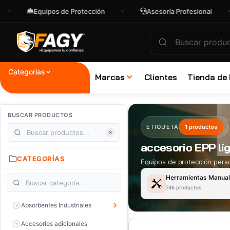
Equipos de Protección
Asesoría Profesional
Categorias
Marcas
Clientes
Tienda de
BUSCAR PRODUCTOS
ETIQUETA
1 productos
accesorio EPP li
CATEGORÍAS
Equipos de protección perso
Herramientas Manua
746 productos
Absorbentes Industriales
Accesorios adicionales