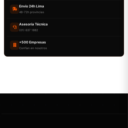
Envío 24h Lima
48-72h provincias
Asesoría Técnica
(01) 637 1882
+500 Empresas
Confían en nosotros