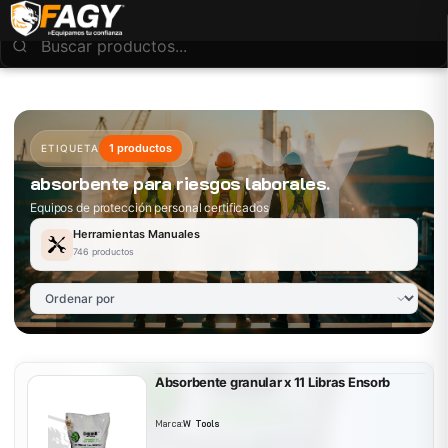
1 productos
ETIQUETA
absorbente para riesgos laborales.
Equipos de protección personal certificados
Herramientas Manuales
746 productos
Absorbente granular x 11 Libras Ensorb
Marca:
W Tools