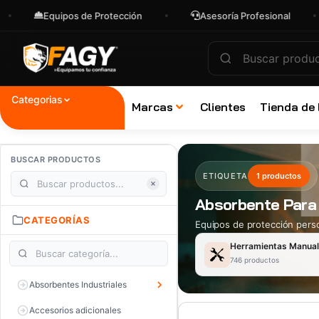
Equipos de Protección
Asesoría Profesional
Categorias
Marcas
Clientes
Tienda de
BUSCAR PRODUCTOS
ETIQUETA
1 productos
Absorbente Para 
CATEGORÍAS
Equipos de protección perso
Herramientas Manua
746 productos
Absorbentes Industriales
Accesorios adicionales