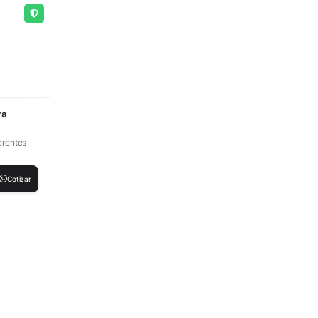
ra
erentes
Cotizar