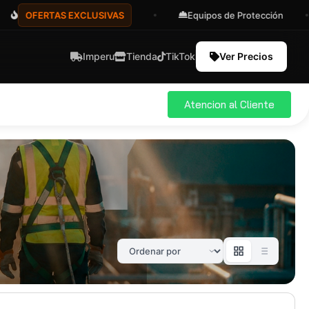
OFERTAS EXCLUSIVAS
Equipos de Protección
Imperu
Tienda
TikTok
Ver Precios
Atencion al Cliente
ial
Pro
583