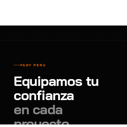
cavadores y azadón
BULLARD
B
Aspiradora
Cantol
C
Aspiradora para auto
Carbyne
C
Atornillador de Drywall
Cascos Tridente
C
Atornillador de Impacto
Cat
C
Azadón
CEG
C
FAGY PERU
Badilejos
Chance
C
Equipamos tu
Balanza digital colgante
Clute
C
Balanza digital de bolsillo
confianza
CMS RESCUE
C
Balanza digital para cocina
Confección Nacional
C
en cada
Balanza digital para maleta
Contec
C
proyecto.
Balanza mecánica para cocina
Coverguard
C