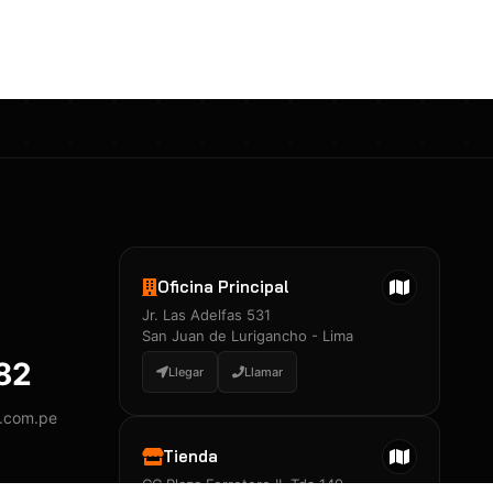
Certificados 3M
Constancia de Entrenamiento
José A. Neciosup Velásquez
R251397 · Certificado de Inspector
PDF
Junior Neciosup Quesnay
Oficina Principal
R251398 · Certificado de Inspector
Jr. Las Adelfas 531
PDF
San Juan de Lurigancho - Lima
882
Llegar
Llamar
y.com.pe
Certificados
▲
Tienda
CC Plaza Ferretero II, Tda 149