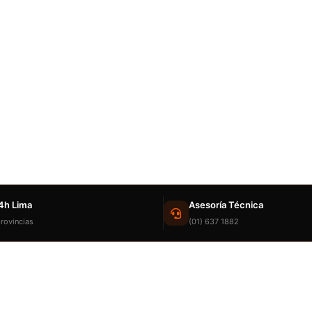
4h Lima
Asesoría Técnica
rovincias
(01) 637 1882