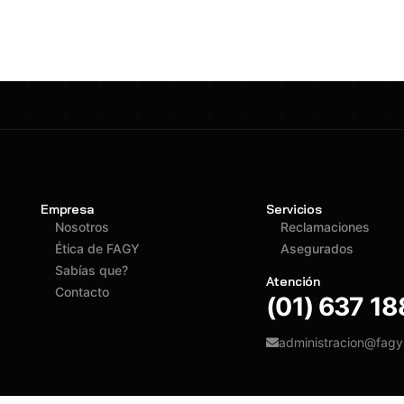
Empresa
Servicios
Nosotros
Reclamaciones
Ética de FAGY
Asegurados
Sabías que?
Atención
Contacto
(01) 637 1
administracion@fag