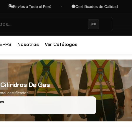
Envíos a Todo el Perú
Certificados de Calidad
⌘K
✕
 EPPS
Nosotros
Ver Catálogos
Cilindros De Gas
nal certificados
les
Ropa Industr
722 productos