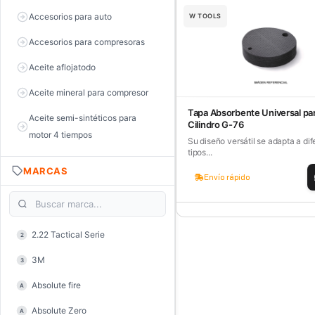
Accesorios para auto
W TOOLS
Accesorios para compresoras
Aceite aflojatodo
Aceite mineral para compresor
Tapa Absorbente Universal pa
Aceite semi-sintéticos para
Cilindro G-76
motor 4 tiempos
Su diseño versátil se adapta a dif
tipos...
Aceite sintéticos para motor 2
MARCAS
tiempos
Envío rápido
Aceite, grasa y lubricantes
Aceiteras
2.22 Tactical Serie
2
Alambre de púas
3M
3
Alicate de corte diagonal
Absolute fire
A
Alicate de corte para electrónica
Absolute Zero
A