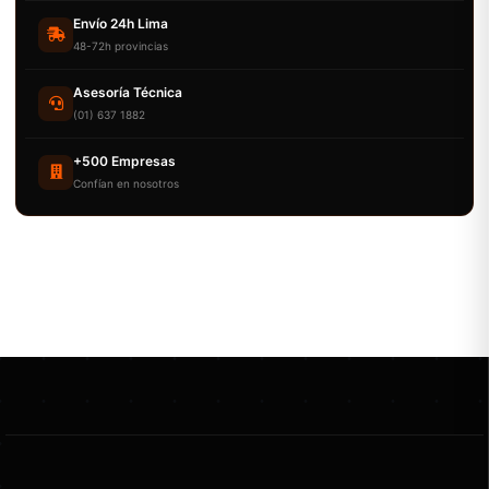
Envío 24h Lima
48-72h provincias
Asesoría Técnica
(01) 637 1882
+500 Empresas
Confían en nosotros