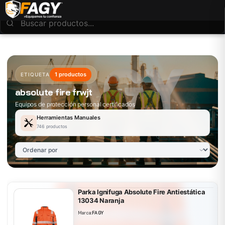
1 productos
ETIQUETA
absolute fire frwjt
Equipos de protección personal certificados
Herramientas Manuales
746 productos
Parka Ignifuga Absolute Fire Antiestática
13034 Naranja
Marca:
FAGY