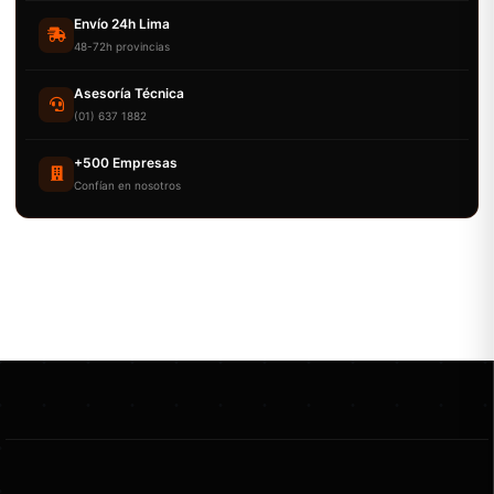
Envío 24h Lima
48-72h provincias
Asesoría Técnica
(01) 637 1882
+500 Empresas
Confían en nosotros