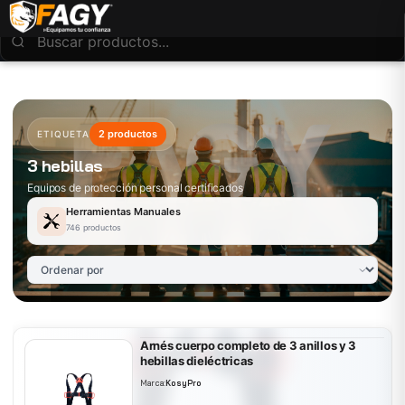
2 productos
ETIQUETA
3 hebillas
Equipos de protección personal certificados
Herramientas Manuales
746 productos
Arnés cuerpo completo de 3 anillos y 3
hebillas dieléctricas
Marca:
KosyPro