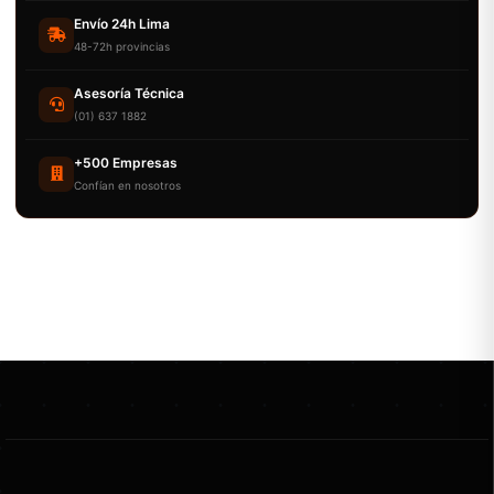
Envío 24h Lima
48-72h provincias
Asesoría Técnica
(01) 637 1882
+500 Empresas
Confían en nosotros