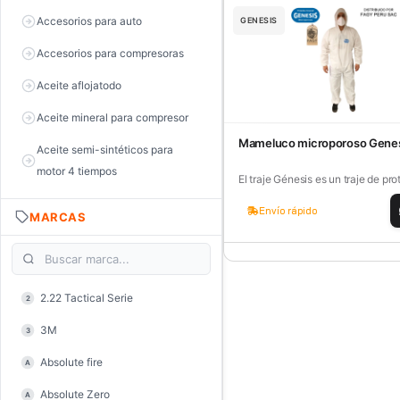
Accesorios para auto
GENESIS
Accesorios para compresoras
Aceite aflojatodo
Aceite mineral para compresor
Mameluco microporoso Gene
Aceite semi-sintéticos para
motor 4 tiempos
El traje Génesis es un traje de pro
Aceite sintéticos para motor 2
Envío rápido
MARCAS
tiempos
Aceite, grasa y lubricantes
Aceiteras
2.22 Tactical Serie
2
Alambre de púas
3M
3
Alicate de corte diagonal
Absolute fire
A
Alicate de corte para electrónica
Absolute Zero
A