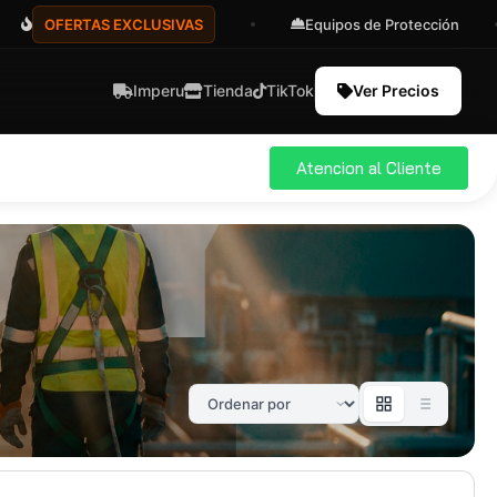
OFERTAS EXCLUSIVAS
Equipos de Protección
Imperu
Tienda
TikTok
Ver Precios
Atencion al Cliente
ial
Pro
583