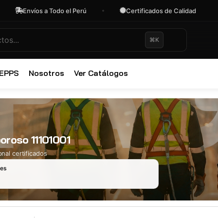
Envíos a Todo el Perú
Certificados de Calidad
⌘K
✕
 EPPS
Nosotros
Ver Catálogos
oroso 11101001
nal certificados
les
Ropa Industr
723 productos