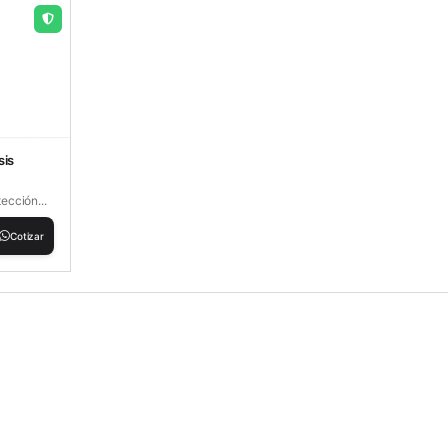
sis
tección...
Cotizar