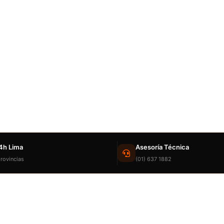
4h Lima
Asesoría Técnica
rovincias
(01) 637 1882