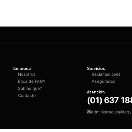
Empresa
Servicios
Nosotros
Reclamaciones
Ética de FAGY
Asegurados
Sabías que?
Atención
Contacto
(01) 637 1
administracion@fag