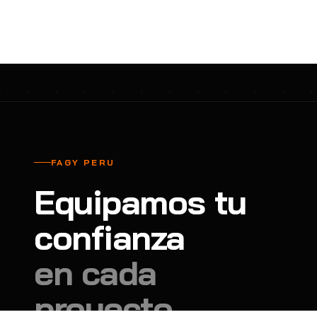
cavadores y azadón
BULLARD
B
Aspiradora
Cantol
C
Aspiradora para auto
Carbyne
C
Atornillador de Drywall
Cascos Tridente
C
Atornillador de Impacto
Cat
C
Azadón
CEG
C
FAGY PERU
Badilejos
Chance
C
Equipamos tu
Balanza digital colgante
Clute
C
Balanza digital de bolsillo
confianza
CMS RESCUE
C
Balanza digital para cocina
Confección Nacional
C
en cada
Balanza digital para maleta
Contec
C
proyecto.
Balanza mecánica para cocina
Coverguard
C