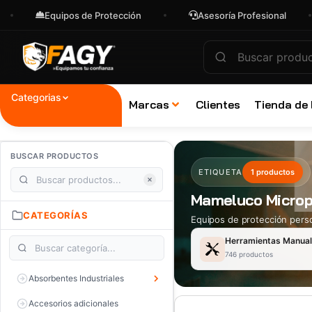
Equipos de Protección
Asesoría Profesional
Categorias
Marcas
Clientes
Tienda de
BUSCAR PRODUCTOS
ETIQUETA
1 productos
Mameluco Microp
CATEGORÍAS
Equipos de protección perso
Herramientas Manua
746 productos
Absorbentes Industriales
Accesorios adicionales