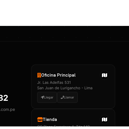
Certificados 3M
Constancia de Entrenamiento
José A. Neciosup Velásquez
R251397 · Certificado de Inspector
PDF
Junior Neciosup Quesnay
Oficina Principal
R251398 · Certificado de Inspector
Jr. Las Adelfas 531
PDF
San Juan de Lurigancho - Lima
882
Llegar
Llamar
y.com.pe
Certificados
▲
Tienda
CC Plaza Ferretero II, Tda 149